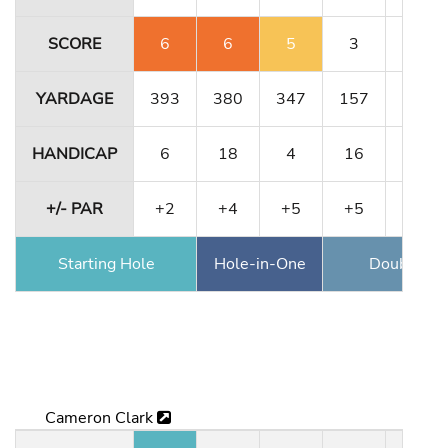
SCORE
6
6
5
3
5
YARDAGE
393
380
347
157
484
HANDICAP
6
18
4
16
10
+/- PAR
+2
+4
+5
+5
+5
Starting Hole
Hole-in-One
Double Ea
Cameron Clark