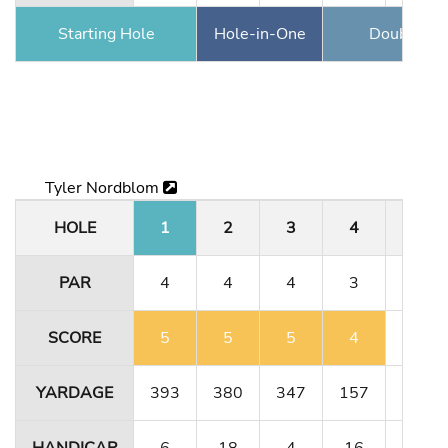
Starting Hole
Hole-in-One
Double Ea
Tyler Nordblom
HOLE
1
2
3
4
5
PAR
4
4
4
3
5
SCORE
5
5
5
4
5
YARDAGE
393
380
347
157
484