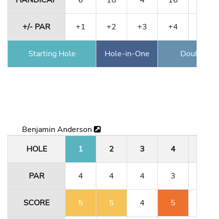
HANDICAP
6
18
4
16
10
+/- PAR
+1
+2
+3
+4
+4
Starting Hole
Hole-in-One
Double Ea
Benjamin Anderson
HOLE
1
2
3
4
5
PAR
4
4
4
3
5
SCORE
5
5
4
5
5