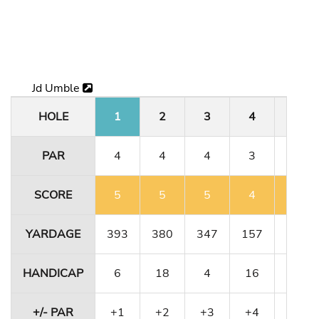
Jd Umble
HOLE
1
2
3
4
5
PAR
4
4
4
3
5
SCORE
5
5
5
4
6
YARDAGE
393
380
347
157
484
HANDICAP
6
18
4
16
10
+/- PAR
+1
+2
+3
+4
+5