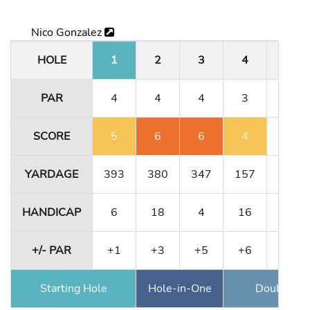
Nico Gonzalez
HOLE
1
2
3
4
5
PAR
4
4
4
3
5
SCORE
5
6
6
4
5
YARDAGE
393
380
347
157
484
HANDICAP
6
18
4
16
10
+/- PAR
+1
+3
+5
+6
+6
Starting Hole
Hole-in-One
Double Ea