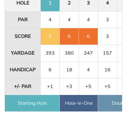
HOLE
1
2
3
4
5
PAR
4
4
4
3
5
SCORE
5
6
6
3
5
YARDAGE
393
380
347
157
484
HANDICAP
6
18
4
16
10
+/- PAR
+1
+3
+5
+5
+5
Starting Hole
Hole-in-One
Double Ea