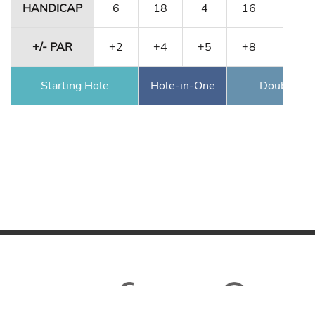
HANDICAP
6
18
4
16
10
+/- PAR
+2
+4
+5
+8
+9
Starting Hole
Hole-in-One
Double Ea
NATIONAL