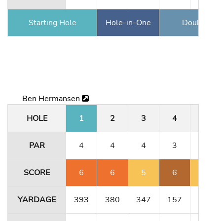
Starting Hole
Hole-in-One
Double Ea
Ben Hermansen
HOLE
1
2
3
4
5
PAR
4
4
4
3
5
SCORE
6
6
5
6
6
YARDAGE
393
380
347
157
484