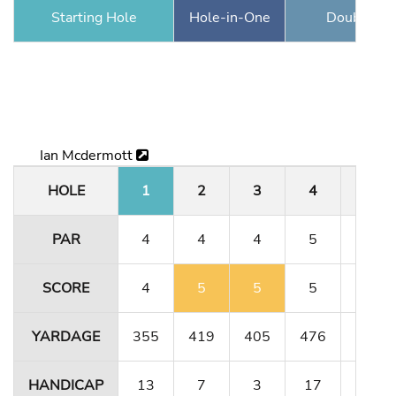
Starting Hole
Hole-in-One
Double Ea
Ian Mcdermott
HOLE
1
2
3
4
5
PAR
4
4
4
5
3
SCORE
4
5
5
5
3
YARDAGE
355
419
405
476
158
HANDICAP
13
7
3
17
9