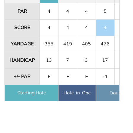
PAR
4
4
4
5
3
SCORE
4
4
4
4
3
YARDAGE
355
419
405
476
158
HANDICAP
13
7
3
17
9
+/- PAR
E
E
E
-1
-1
Starting Hole
Hole-in-One
Double Ea