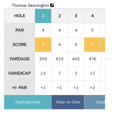
Thomas Skevington
HOLE
1
2
3
4
5
PAR
4
4
4
5
3
SCORE
5
4
4
6
4
YARDAGE
355
419
405
476
158
HANDICAP
13
7
3
17
9
+/- PAR
+1
+1
+1
+2
+3
Starting Hole
Hole-in-One
Double Ea