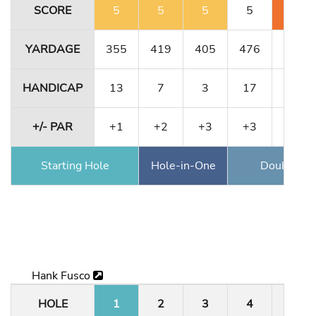
SCORE
5
5
5
5
5
YARDAGE
355
419
405
476
158
HANDICAP
13
7
3
17
9
+/- PAR
+1
+2
+3
+3
+5
Starting Hole
Hole-in-One
Double Ea
Hank Fusco
HOLE
1
2
3
4
5