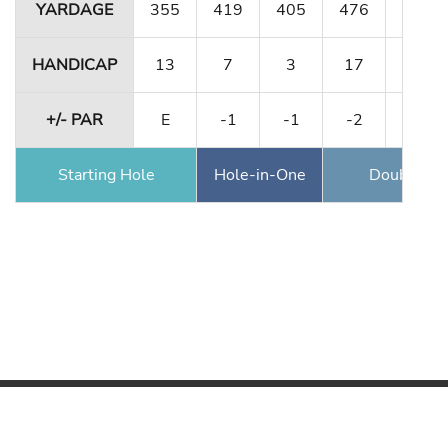
YARDAGE
355
419
405
476
158
HANDICAP
13
7
3
17
9
+/- PAR
E
-1
-1
-2
-2
Starting Hole
Hole-in-One
Double Ea