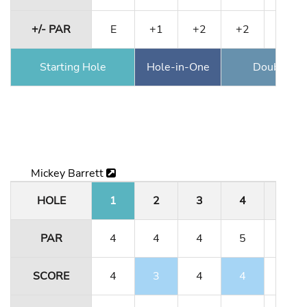
+/- PAR
E
+1
+2
+2
+2
Starting Hole
Hole-in-One
Double Ea
Mickey Barrett
HOLE
1
2
3
4
5
PAR
4
4
4
5
3
SCORE
4
3
4
4
3