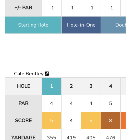
+/- PAR
-1
-1
-1
-1
-1
Starting Hole
Hole-in-One
Double Ea
Cale Bentley
HOLE
1
2
3
4
5
PAR
4
4
4
5
3
SCORE
5
4
5
8
5
YARDAGE
355
419
405
476
158