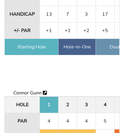
HANDICAP
13
7
3
17
9
+/- PAR
+1
+1
+2
+5
+7
Starting Hole
Hole-in-One
Double Ea
Connor Gunn
HOLE
1
2
3
4
5
PAR
4
4
4
5
3