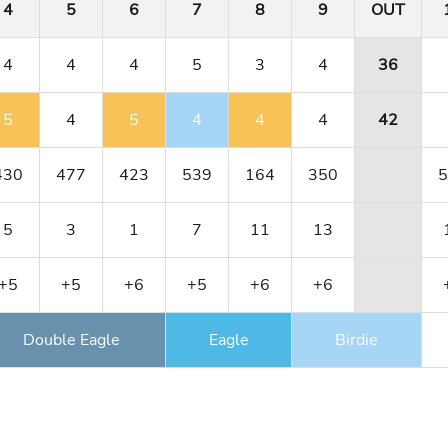
4
5
6
7
8
9
OUT
4
4
4
5
3
4
36
5
4
5
4
4
4
42
430
477
423
539
164
350
5
5
3
1
7
11
13
+5
+5
+6
+5
+6
+6
Double Eagle
Eagle
Birdie