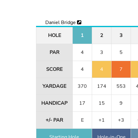
Daniel Bridge
HOLE
1
2
3
PAR
4
3
5
SCORE
4
4
7
YARDAGE
370
174
553
HANDICAP
17
15
9
+/- PAR
E
+1
+3
Starting Hole
Hole-in-One