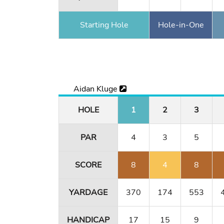
Starting Hole
Hole-in-One
Aidan Kluge
HOLE
1
2
3
PAR
4
3
5
SCORE
8
4
8
YARDAGE
370
174
553
HANDICAP
17
15
9