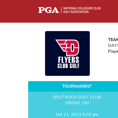
TEA
DAYT
Play
TOURNAMENT
SPLIT ROCK GOLF CLUB
ORIENT, OH
Oct 21, 2023 9:00 am