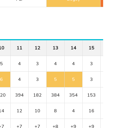
10
11
12
13
14
15
16
1
5
4
3
4
4
3
4
6
4
3
5
5
3
4
20
394
182
384
354
153
428
3
14
12
10
8
4
16
2
1
+7
+7
+7
+8
+9
+9
+9
+