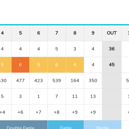
4
5
6
7
8
9
OUT
4
4
4
5
3
4
36
5
6
5
6
4
4
45
430
477
423
539
164
350
5
5
3
1
7
11
13
+4
+6
+7
+8
+9
+9
Double Eagle
Eagle
Birdie