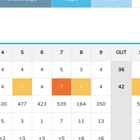
4
5
6
7
8
9
OUT
4
4
4
5
3
4
36
4
5
4
7
4
4
42
430
477
423
539
164
350
5
5
3
1
7
11
13
+2
+3
+3
+5
+6
+6