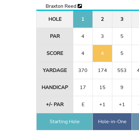
Braxton Reed
HOLE
1
2
3
PAR
4
3
5
SCORE
4
4
5
YARDAGE
370
174
553
HANDICAP
17
15
9
+/- PAR
E
+1
+1
Starting Hole
Hole-in-One