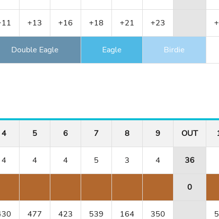
+11
+13
+16
+18
+21
+23
+
Double Eagle
Eagle
Birdie
4
5
6
7
8
9
OUT
4
4
4
5
3
4
36
0
430
477
423
539
164
350
5