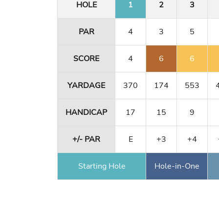
HOLE
1
2
3
PAR
4
3
5
SCORE
4
6
6
YARDAGE
370
174
553
HANDICAP
17
15
9
+/- PAR
E
+3
+4
Starting Hole
Hole-in-One