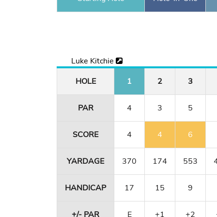
Luke Kitchie
HOLE
1
2
3
PAR
4
3
5
SCORE
4
4
6
YARDAGE
370
174
553
HANDICAP
17
15
9
+/- PAR
E
+1
+2