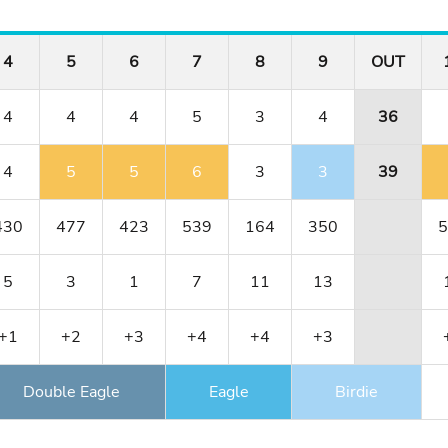
4
5
6
7
8
9
OUT
4
4
4
5
3
4
36
4
5
5
6
3
3
39
430
477
423
539
164
350
5
5
3
1
7
11
13
+1
+2
+3
+4
+4
+3
Double Eagle
Eagle
Birdie