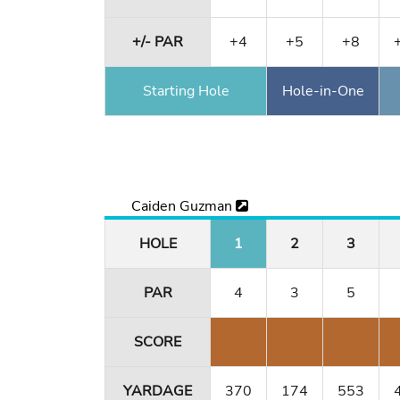
+/- PAR
+4
+5
+8
Starting Hole
Hole-in-One
Caiden Guzman
HOLE
1
2
3
PAR
4
3
5
SCORE
YARDAGE
370
174
553