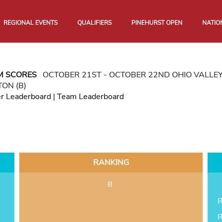
REGIONAL EVENTS
QUALIFIERS
PINEHURST OPEN
NATIO
M SCORES
OCTOBER 21ST - OCTOBER 22ND OHIO VALLE
ON (B)
er Leaderboard
|
Team Leaderboard
RANKING
8
R
R