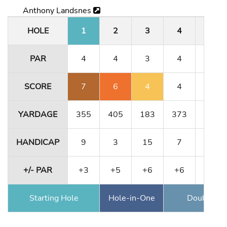
Anthony Landsnes
HOLE
1
2
3
4
5
PAR
4
4
3
4
4
SCORE
7
6
4
4
4
YARDAGE
355
405
183
373
341
HANDICAP
9
3
15
7
11
+/- PAR
+3
+5
+6
+6
+6
Starting Hole
Hole-in-One
Double Ea