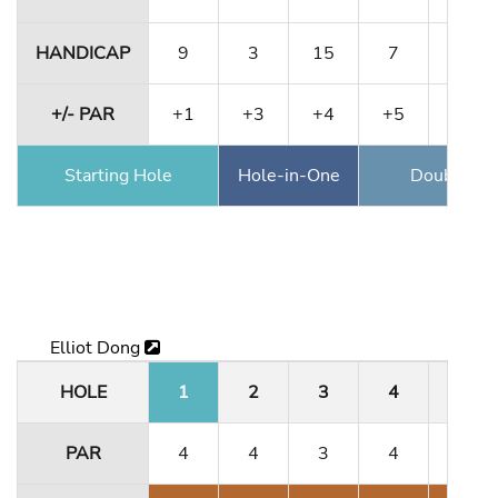
HANDICAP
9
3
15
7
11
+/- PAR
+1
+3
+4
+5
+5
Starting Hole
Hole-in-One
Double Ea
Elliot Dong
HOLE
1
2
3
4
5
PAR
4
4
3
4
4