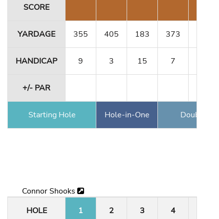
SCORE
YARDAGE
355
405
183
373
341
HANDICAP
9
3
15
7
11
+/- PAR
Starting Hole
Hole-in-One
Double Ea
Connor Shooks
HOLE
1
2
3
4
5