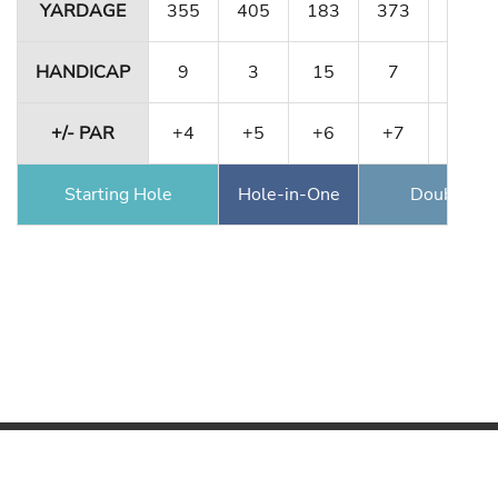
YARDAGE
355
405
183
373
341
HANDICAP
9
3
15
7
11
+/- PAR
+4
+5
+6
+7
+8
Starting Hole
Hole-in-One
Double Ea