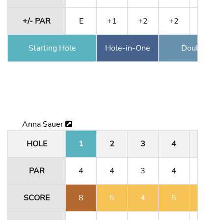
+/- PAR
E
+1
+2
+2
+3
Starting Hole
Hole-in-One
Double Ea
Anna Sauer
HOLE
1
2
3
4
5
PAR
4
4
3
4
4
SCORE
8
5
4
5
5