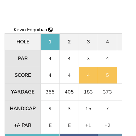
Kevin Edquiban
HOLE
1
2
3
4
5
PAR
4
4
3
4
4
SCORE
4
4
4
5
4
YARDAGE
355
405
183
373
341
HANDICAP
9
3
15
7
11
+/- PAR
E
E
+1
+2
+2