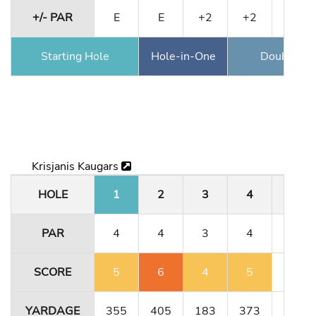
+/- PAR
E
E
+2
+2
+3
Starting Hole
Hole-in-One
Double Ea
Krisjanis Kaugars
HOLE
1
2
3
4
5
PAR
4
4
3
4
4
SCORE
5
6
4
5
4
YARDAGE
355
405
183
373
341