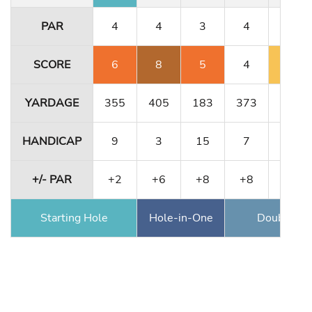
PAR
4
4
3
4
4
SCORE
6
8
5
4
5
YARDAGE
355
405
183
373
341
HANDICAP
9
3
15
7
11
+/- PAR
+2
+6
+8
+8
+9
Starting Hole
Hole-in-One
Double Ea