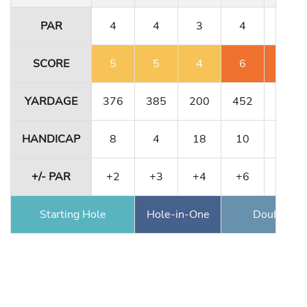
PAR
4
4
3
4
4
SCORE
5
5
4
6
6
YARDAGE
376
385
200
452
356
HANDICAP
8
4
18
10
12
+/- PAR
+2
+3
+4
+6
+8
Starting Hole
Hole-in-One
Double Ea