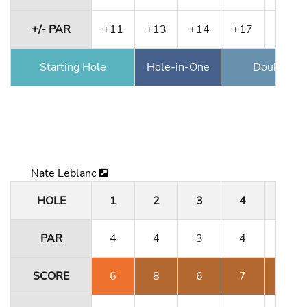
+/- PAR
+11
+13
+14
+17
+21
Starting Hole
Hole-in-One
Double Ea
Nate Leblanc
HOLE
1
2
3
4
5
PAR
4
4
3
4
4
SCORE
6
8
6
7
8