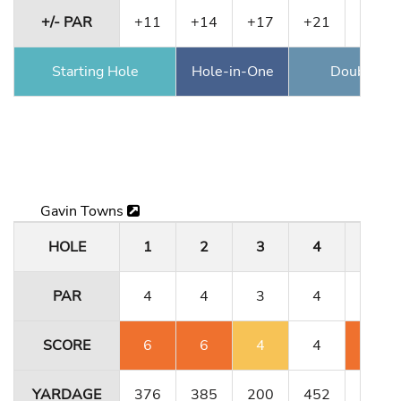
+/- PAR
+11
+14
+17
+21
+23
Starting Hole
Hole-in-One
Double Ea
Gavin Towns
HOLE
1
2
3
4
5
PAR
4
4
3
4
4
SCORE
6
6
4
4
6
YARDAGE
376
385
200
452
356