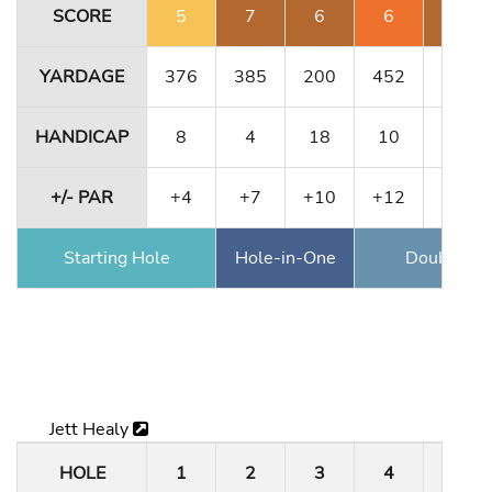
SCORE
5
7
6
6
7
YARDAGE
376
385
200
452
356
HANDICAP
8
4
18
10
12
+/- PAR
+4
+7
+10
+12
+15
Starting Hole
Hole-in-One
Double Ea
Jett Healy
HOLE
1
2
3
4
5