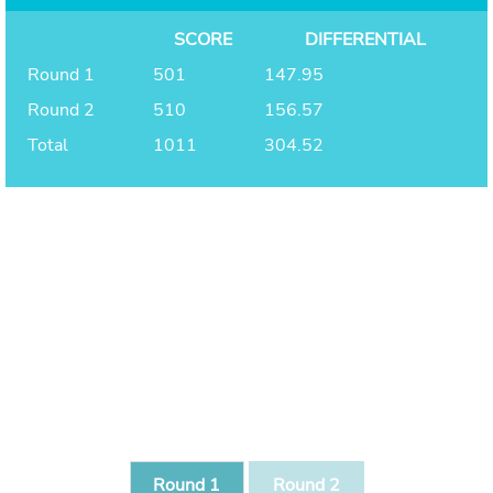
SCORE
DIFFERENTIAL
Round 1
501
147.95
Round 2
510
156.57
Total
1011
304.52
Round 1
Round 2