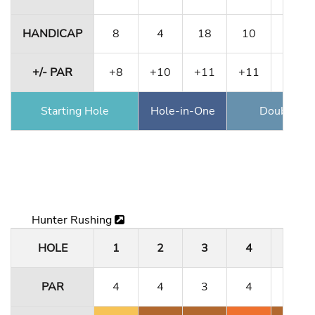
HANDICAP
8
4
18
10
12
+/- PAR
+8
+10
+11
+11
+13
Starting Hole
Hole-in-One
Double Ea
Hunter Rushing
HOLE
1
2
3
4
5
PAR
4
4
3
4
4