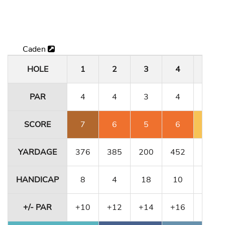
Caden
HOLE
1
2
3
4
5
PAR
4
4
3
4
4
SCORE
7
6
5
6
5
YARDAGE
376
385
200
452
356
HANDICAP
8
4
18
10
12
+/- PAR
+10
+12
+14
+16
+17