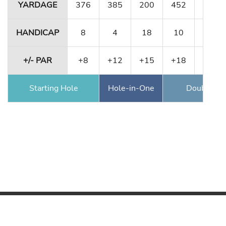
YARDAGE
376
385
200
452
356
HANDICAP
8
4
18
10
12
+/- PAR
+8
+12
+15
+18
+22
Starting Hole
Hole-in-One
Double Ea