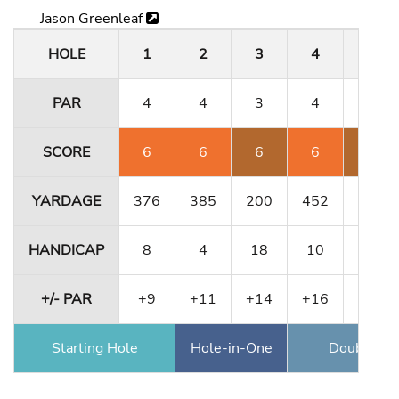
Jason Greenleaf
HOLE
1
2
3
4
5
PAR
4
4
3
4
4
SCORE
6
6
6
6
7
YARDAGE
376
385
200
452
356
HANDICAP
8
4
18
10
12
+/- PAR
+9
+11
+14
+16
+19
Starting Hole
Hole-in-One
Double Ea