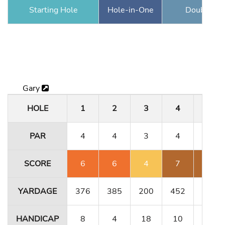
Starting Hole
Hole-in-One
Double Ea
Gary
HOLE
1
2
3
4
5
PAR
4
4
3
4
4
SCORE
6
6
4
7
8
YARDAGE
376
385
200
452
356
HANDICAP
8
4
18
10
12