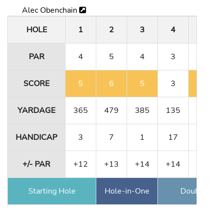
Alec Obenchain
HOLE
1
2
3
4
5
PAR
4
5
4
3
4
SCORE
5
6
5
3
5
YARDAGE
365
479
385
135
364
HANDICAP
3
7
1
17
11
+/- PAR
+12
+13
+14
+14
+15
Starting Hole
Hole-in-One
Double Ea