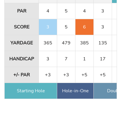
PAR
4
5
4
3
4
SCORE
3
5
6
3
4
YARDAGE
365
479
385
135
364
HANDICAP
3
7
1
17
11
+/- PAR
+3
+3
+5
+5
E
Starting Hole
Hole-in-One
Double Ea