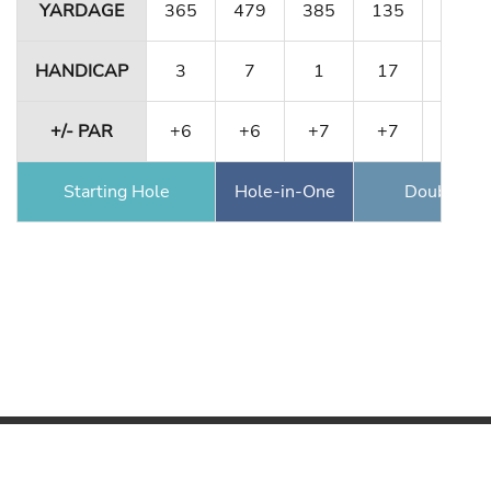
YARDAGE
365
479
385
135
364
HANDICAP
3
7
1
17
11
+/- PAR
+6
+6
+7
+7
+6
Starting Hole
Hole-in-One
Double Ea