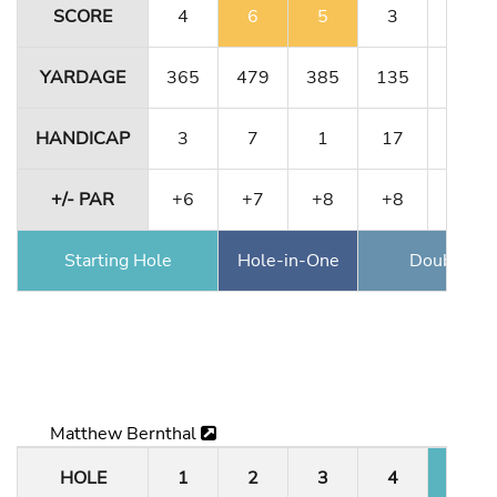
SCORE
4
6
5
3
4
YARDAGE
365
479
385
135
364
HANDICAP
3
7
1
17
11
+/- PAR
+6
+7
+8
+8
+8
Starting Hole
Hole-in-One
Double Ea
Matthew Bernthal
HOLE
1
2
3
4
5