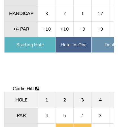
HANDICAP
3
7
1
17
11
+/- PAR
+10
+10
+9
+9
+9
Starting Hole
Hole-in-One
Double Ea
Caidin Hill
HOLE
1
2
3
4
5
PAR
4
5
4
3
4