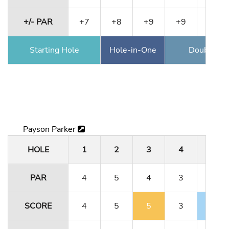
+/- PAR
+7
+8
+9
+9
+1
Starting Hole
Hole-in-One
Double Ea
Payson Parker
HOLE
1
2
3
4
5
PAR
4
5
4
3
4
SCORE
4
5
5
3
3