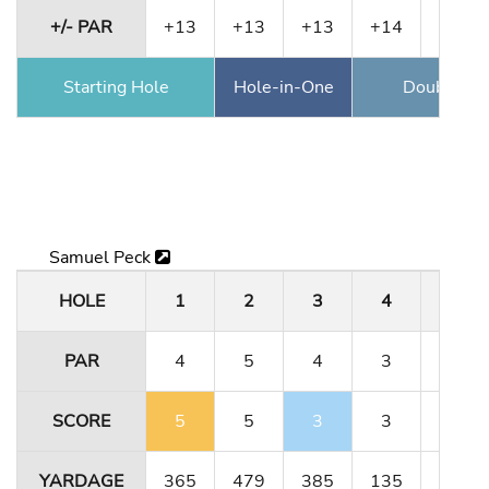
+/- PAR
+13
+13
+13
+14
+15
Starting Hole
Hole-in-One
Double Ea
Samuel Peck
HOLE
1
2
3
4
5
PAR
4
5
4
3
4
SCORE
5
5
3
3
4
YARDAGE
365
479
385
135
364