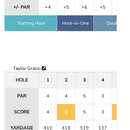
+/- PAR
+4
+5
+6
+5
+6
Starting Hole
Hole-in-One
Double Ea
Taylor Grassi
HOLE
1
2
3
4
5
PAR
4
4
5
3
4
SCORE
4
5
5
3
5
YARDAGE
410
418
519
137
411