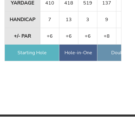
YARDAGE
410
418
519
137
411
HANDICAP
7
13
3
9
5
+/- PAR
+6
+6
+6
+8
+9
Starting Hole
Hole-in-One
Double Ea