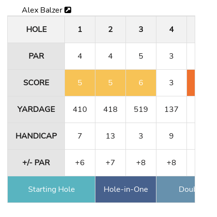
Alex Balzer
HOLE
1
2
3
4
5
PAR
4
4
5
3
4
SCORE
5
5
6
3
6
YARDAGE
410
418
519
137
411
HANDICAP
7
13
3
9
5
+/- PAR
+6
+7
+8
+8
+10
Starting Hole
Hole-in-One
Double Ea