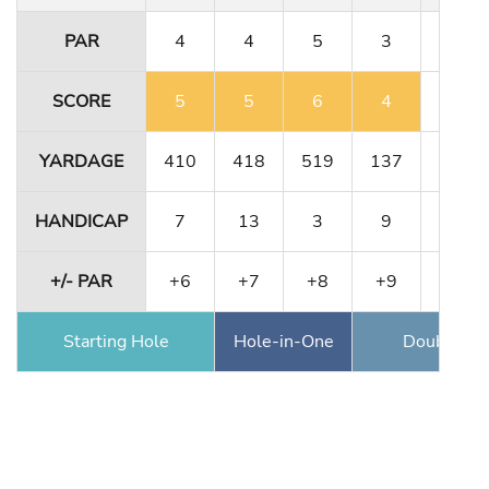
PAR
4
4
5
3
4
SCORE
5
5
6
4
4
YARDAGE
410
418
519
137
411
HANDICAP
7
13
3
9
5
+/- PAR
+6
+7
+8
+9
+9
Starting Hole
Hole-in-One
Double Ea