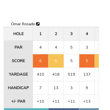
Omar Rosado
HOLE
1
2
3
4
5
PAR
4
4
5
3
4
SCORE
6
5
5
5
5
YARDAGE
410
418
519
137
411
HANDICAP
7
13
3
9
5
+/- PAR
+10
+11
+11
+13
+14