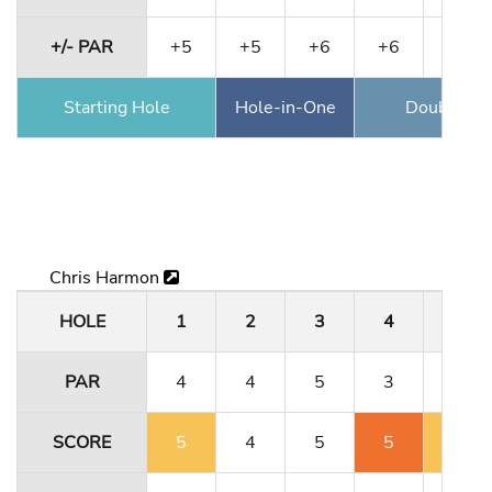
+/- PAR
+5
+5
+6
+6
+7
Starting Hole
Hole-in-One
Double Ea
Chris Harmon
HOLE
1
2
3
4
5
PAR
4
4
5
3
4
SCORE
5
4
5
5
5