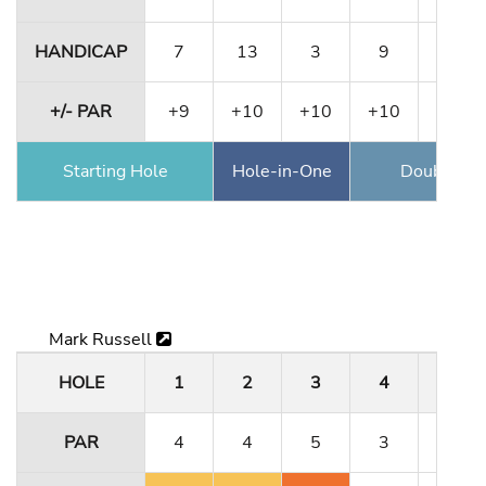
HANDICAP
7
13
3
9
5
+/- PAR
+9
+10
+10
+10
+11
Starting Hole
Hole-in-One
Double Ea
Mark Russell
HOLE
1
2
3
4
5
PAR
4
4
5
3
4