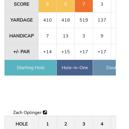
SCORE
5
5
7
3
4
YARDAGE
410
418
519
137
411
HANDICAP
7
13
3
9
5
+/- PAR
+14
+15
+17
+17
+17
Starting Hole
Hole-in-One
Double Ea
Zach Oplinger
HOLE
1
2
3
4
5