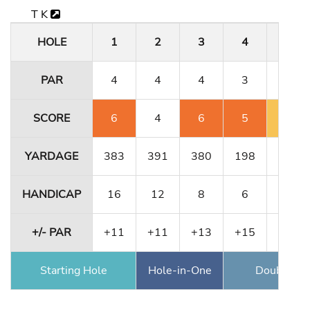
T K
HOLE
1
2
3
4
5
PAR
4
4
4
3
4
SCORE
6
4
6
5
5
YARDAGE
383
391
380
198
331
HANDICAP
16
12
8
6
10
+/- PAR
+11
+11
+13
+15
+16
Starting Hole
Hole-in-One
Double Ea