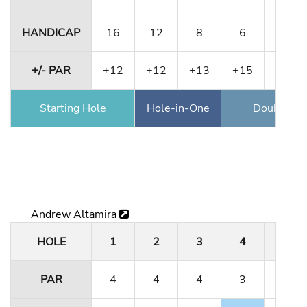
HANDICAP
16
12
8
6
10
+/- PAR
+12
+12
+13
+15
+17
Starting Hole
Hole-in-One
Double Ea
Andrew Altamira
HOLE
1
2
3
4
5
PAR
4
4
4
3
4