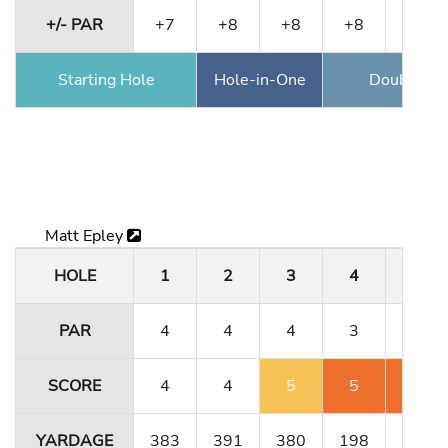
+/- PAR
+7
+8
+8
+8
+7
Starting Hole
Hole-in-One
Double Ea
Matt Epley
HOLE
1
2
3
4
5
PAR
4
4
4
3
4
SCORE
4
4
5
5
6
YARDAGE
383
391
380
198
331