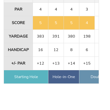
PAR
4
4
4
3
4
SCORE
5
5
5
4
4
YARDAGE
383
391
380
198
331
HANDICAP
16
12
8
6
10
+/- PAR
+12
+13
+14
+15
+15
Starting Hole
Hole-in-One
Double Ea