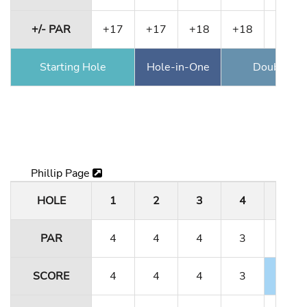
+/- PAR
+17
+17
+18
+18
+22
Starting Hole
Hole-in-One
Double Ea
Phillip Page
HOLE
1
2
3
4
5
PAR
4
4
4
3
4
SCORE
4
4
4
3
3