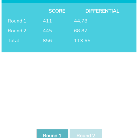
SCORE
DIFFERENTIAL
Round 1
411
44.78
Round 2
445
68.87
Total
856
113.65
Round 1
Round 2