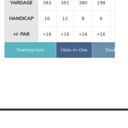
YARDAGE
383
391
380
198
331
HANDICAP
16
12
8
6
10
+/- PAR
+16
+16
+16
+16
+15
Starting Hole
Hole-in-One
Double Ea