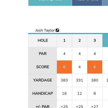
Josh Taylor
HOLE
1
2
3
PAR
4
4
4
SCORE
6
4
6
YARDAGE
383
391
380
HANDICAP
16
12
8
+/- PAR
+25
+25
+27