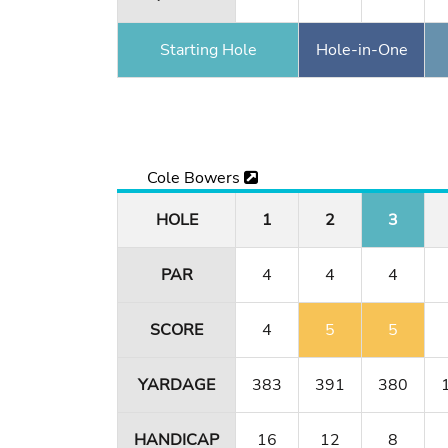
Starting Hole
Hole-in-One
Cole Bowers
HOLE
1
2
3
PAR
4
4
4
SCORE
4
5
5
YARDAGE
383
391
380
HANDICAP
16
12
8