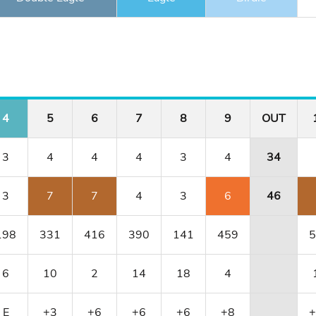
4
5
6
7
8
9
OUT
3
4
4
4
3
4
34
3
7
7
4
3
6
46
198
331
416
390
141
459
5
6
10
2
14
18
4
E
+3
+6
+6
+6
+8
+