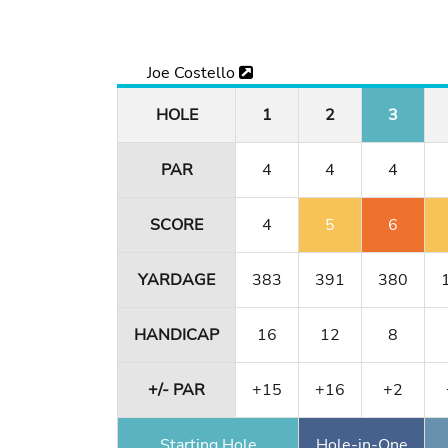
Joe Costello
HOLE
1
2
3
PAR
4
4
4
SCORE
4
5
6
YARDAGE
383
391
380
HANDICAP
16
12
8
+/- PAR
+15
+16
+2
Starting Hole
Hole-in-One