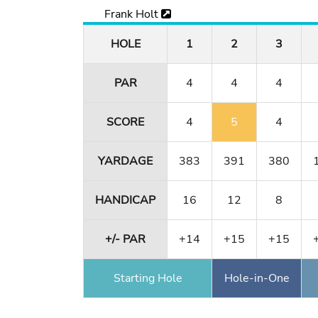
Frank Holt
HOLE
1
2
3
PAR
4
4
4
SCORE
4
5
4
YARDAGE
383
391
380
HANDICAP
16
12
8
+/- PAR
+14
+15
+15
Starting Hole
Hole-in-One