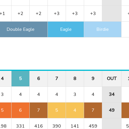
+1
+2
+2
+3
+3
+3
Double Eagle
Eagle
Birdie
4
5
6
7
8
9
OUT
3
4
4
4
3
4
34
5
6
7
5
4
7
49
198
331
416
390
141
459
5