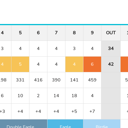
4
5
6
7
8
9
OUT
3
4
4
4
3
4
34
4
5
4
4
4
6
42
198
331
416
390
141
459
5
6
10
2
14
18
4
+3
+4
+4
+4
+5
+7
Double Eagle
Eagle
Birdie