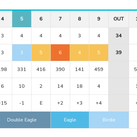
4
5
6
7
8
9
OUT
3
4
4
4
3
4
34
3
3
5
6
4
5
39
198
331
416
390
141
459
5
6
10
2
14
18
4
+15
-1
E
+2
+3
+4
Double Eagle
Eagle
Birdie