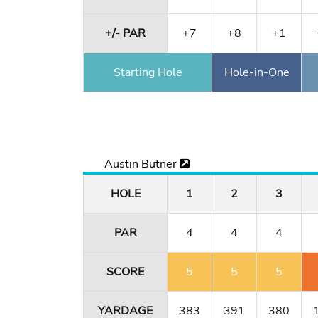
+/- PAR
+7
+8
+1
Starting Hole
Hole-in-One
Austin Butner
HOLE
1
2
3
PAR
4
4
4
SCORE
5
5
5
YARDAGE
383
391
380