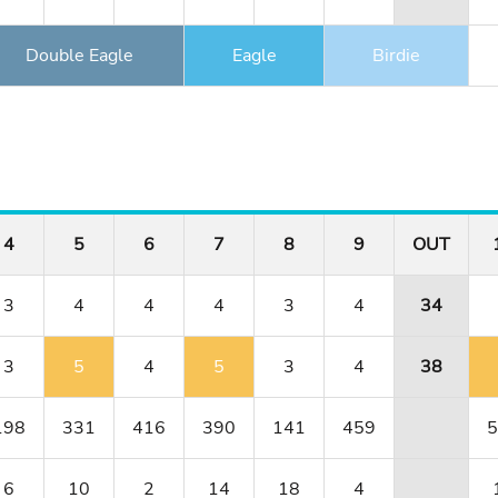
Double Eagle
Eagle
Birdie
4
5
6
7
8
9
OUT
3
4
4
4
3
4
34
3
5
4
5
3
4
38
198
331
416
390
141
459
5
6
10
2
14
18
4