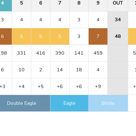
4
5
6
7
8
9
OUT
3
4
4
4
3
4
34
6
5
5
5
3
7
48
198
331
416
390
141
459
5
6
10
2
14
18
4
+3
+4
+5
+6
+6
+9
+
Double Eagle
Eagle
Birdie