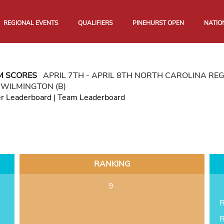
REGIONAL EVENTS
QUALIFIERS
PINEHURST OPEN
NATIO
M SCORES
APRIL 7TH - APRIL 8TH NORTH CAROLINA R
WILMINGTON (B)
er Leaderboard
|
Team Leaderboard
RANKING
9
R
R