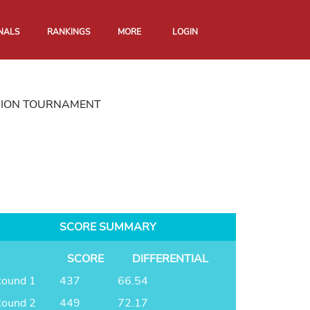
NALS
RANKINGS
MORE
LOGIN
EGION TOURNAMENT
SCORE SUMMARY
SCORE
DIFFERENTIAL
ound 1
437
66.54
ound 2
449
72.17