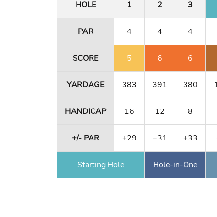
HOLE
1
2
3
PAR
4
4
4
SCORE
5
6
6
YARDAGE
383
391
380
HANDICAP
16
12
8
+/- PAR
+29
+31
+33
Starting Hole
Hole-in-One