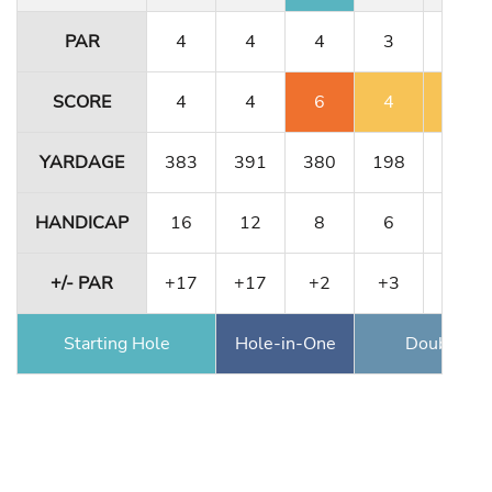
PAR
4
4
4
3
4
SCORE
4
4
6
4
5
YARDAGE
383
391
380
198
331
HANDICAP
16
12
8
6
10
+/- PAR
+17
+17
+2
+3
+4
Starting Hole
Hole-in-One
Double Ea