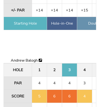
+/- PAR
+14
+14
+14
+15
+1
Starting Hole
Hole-in-One
Double Ea
Andrew Balogh
HOLE
1
2
3
4
5
PAR
4
4
4
3
4
SCORE
5
6
6
4
4