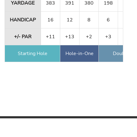
YARDAGE
383
391
380
198
331
HANDICAP
16
12
8
6
10
+/- PAR
+11
+13
+2
+3
+3
Starting Hole
Hole-in-One
Double Ea