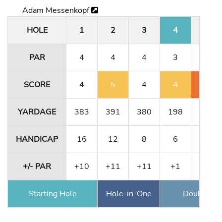
Adam Messenkopf
HOLE
1
2
3
4
5
PAR
4
4
4
3
4
SCORE
4
5
4
4
6
YARDAGE
383
391
380
198
331
HANDICAP
16
12
8
6
10
+/- PAR
+10
+11
+11
+1
+3
Starting Hole
Hole-in-One
Double Ea