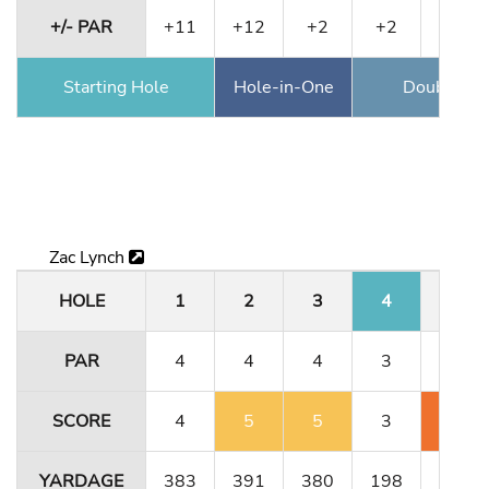
+/- PAR
+11
+12
+2
+2
+2
Starting Hole
Hole-in-One
Double Ea
Zac Lynch
HOLE
1
2
3
4
5
PAR
4
4
4
3
4
SCORE
4
5
5
3
6
YARDAGE
383
391
380
198
331