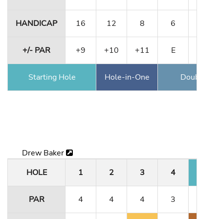
HANDICAP
16
12
8
6
10
+/- PAR
+9
+10
+11
E
+2
Starting Hole
Hole-in-One
Double Ea
Drew Baker
HOLE
1
2
3
4
5
PAR
4
4
4
3
4