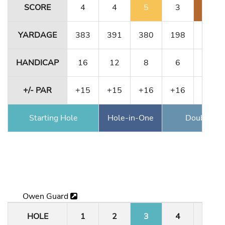
SCORE
4
4
5
3
7
YARDAGE
383
391
380
198
331
HANDICAP
16
12
8
6
10
+/- PAR
+15
+15
+16
+16
+3
Starting Hole
Hole-in-One
Double Ea
Owen Guard
HOLE
1
2
3
4
5