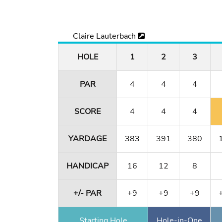
Claire Lauterbach
HOLE
1
2
3
PAR
4
4
4
SCORE
4
4
4
YARDAGE
383
391
380
HANDICAP
16
12
8
+/- PAR
+9
+9
+9
Starting Hole
Hole-in-One