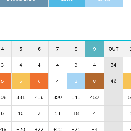
4
5
6
7
8
9
OUT
3
4
4
4
3
4
34
5
5
6
4
2
8
46
198
331
416
390
141
459
5
6
10
2
14
18
4
+19
+20
+22
+22
+21
+4