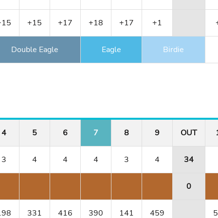
+15
+15
+17
+18
+17
+1
Double Eagle
Eagle
Birdie
4
5
6
7
8
9
OUT
3
4
4
4
3
4
34
0
198
331
416
390
141
459
5