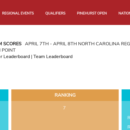
REGIONAL EVENTS
QUALIFIERS
PINEHURST OPEN
NATIO
M SCORES
APRIL 7TH - APRIL 8TH NORTH CAROLINA R
 POINT
er Leaderboard
|
Team Leaderboard
RANKING
7
R
R