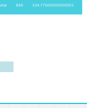
otal
845
104.77000000000001