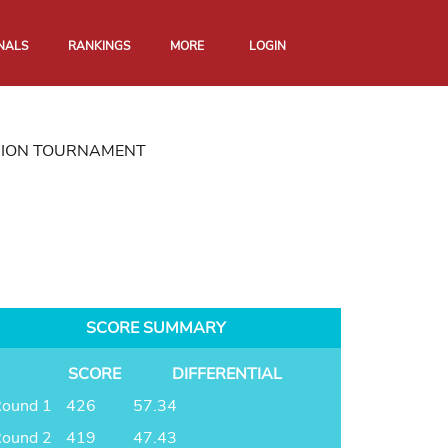
NALS
RANKINGS
MORE
LOGIN
EGION TOURNAMENT
SCORE SUMMARY
SCORE
DIFFERENTIAL
ound 1
426
57.34
ound 2
419
47.43