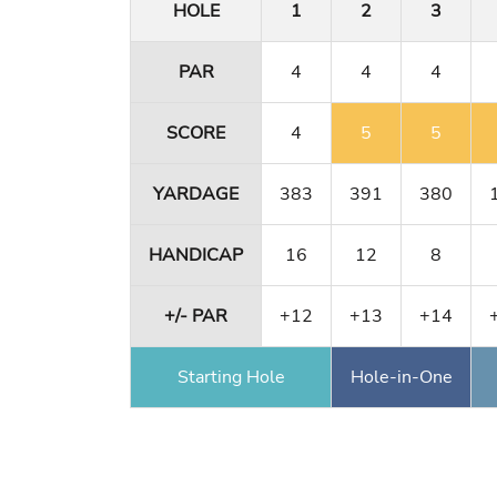
HOLE
1
2
3
PAR
4
4
4
SCORE
4
5
5
YARDAGE
383
391
380
HANDICAP
16
12
8
+/- PAR
+12
+13
+14
Starting Hole
Hole-in-One