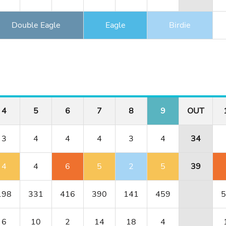
Double Eagle
Eagle
Birdie
4
5
6
7
8
9
OUT
3
4
4
4
3
4
34
4
4
6
5
2
5
39
198
331
416
390
141
459
5
6
10
2
14
18
4