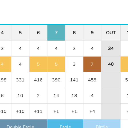
4
5
6
7
8
9
OUT
3
4
4
4
3
4
34
4
4
5
5
3
7
40
198
331
416
390
141
459
5
6
10
2
14
18
4
+10
+10
+11
+1
+1
+4
Double Eagle
Eagle
Birdie