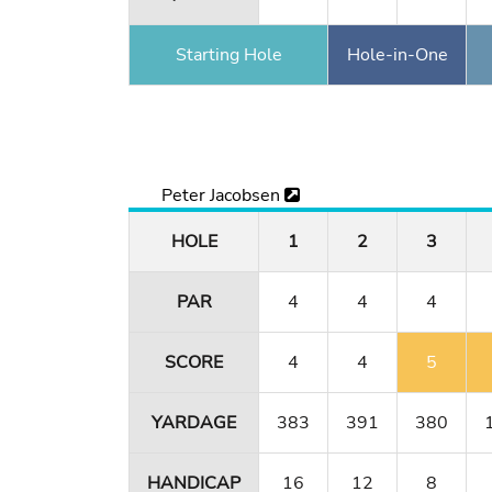
Starting Hole
Hole-in-One
Peter Jacobsen
HOLE
1
2
3
PAR
4
4
4
SCORE
4
4
5
YARDAGE
383
391
380
HANDICAP
16
12
8