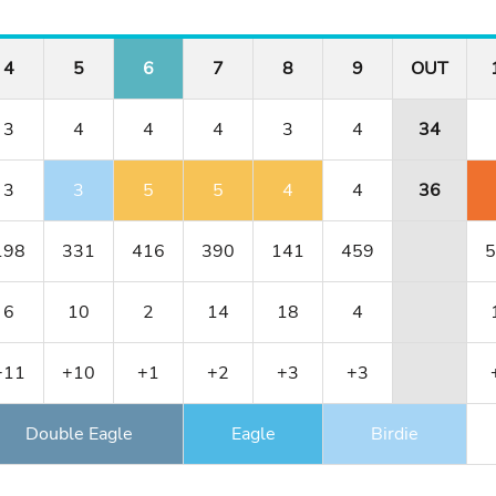
4
5
6
7
8
9
OUT
3
4
4
4
3
4
34
3
3
5
5
4
4
36
198
331
416
390
141
459
5
6
10
2
14
18
4
+11
+10
+1
+2
+3
+3
Double Eagle
Eagle
Birdie