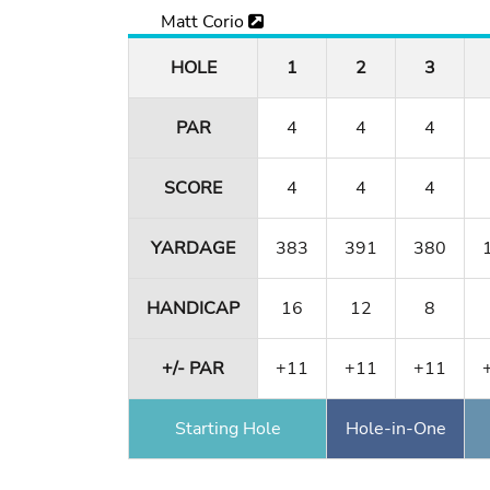
Matt Corio
HOLE
1
2
3
PAR
4
4
4
SCORE
4
4
4
YARDAGE
383
391
380
HANDICAP
16
12
8
+/- PAR
+11
+11
+11
Starting Hole
Hole-in-One