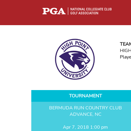
TEA
HIGH
Play
TOURNAMENT
BERMUDA RUN COUNTRY CLUB
ADVANCE, NC
Apr 7, 2018 1:00 pm