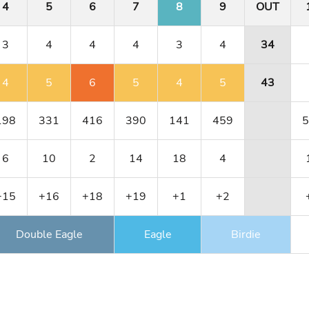
4
5
6
7
8
9
OUT
3
4
4
4
3
4
34
4
5
6
5
4
5
43
198
331
416
390
141
459
5
6
10
2
14
18
4
+15
+16
+18
+19
+1
+2
Double Eagle
Eagle
Birdie