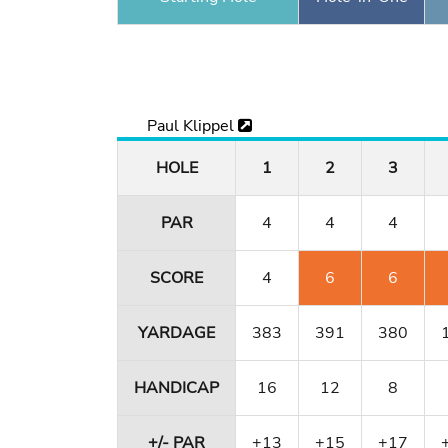
Paul Klippel
HOLE
1
2
3
PAR
4
4
4
SCORE
4
6
6
YARDAGE
383
391
380
HANDICAP
16
12
8
+/- PAR
+13
+15
+17