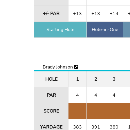
+/- PAR
+13
+13
+14
Starting Hole
Hole-in-One
Brady Johnson
HOLE
1
2
3
PAR
4
4
4
SCORE
YARDAGE
383
391
380