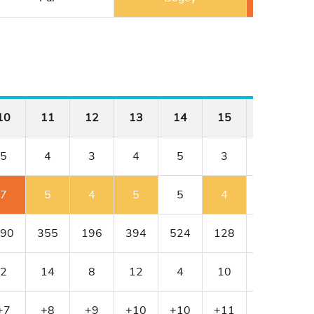
10
11
12
13
14
15
16
1
5
4
3
4
5
3
4
7
5
4
5
5
4
4
90
355
196
394
524
128
352
3
2
14
8
12
4
10
18
+7
+8
+9
+10
+10
+11
+11
+