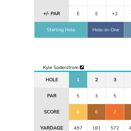
+/- PAR
E
E
+2
Starting Hole
Hole-in-One
Kyle Soderstrom
HOLE
1
2
3
PAR
5
3
5
SCORE
6
6
7
YARDAGE
497
181
572