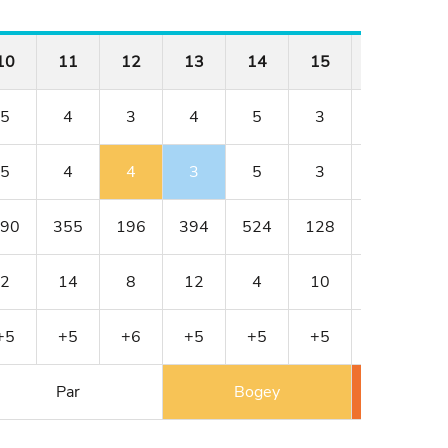
10
11
12
13
14
15
16
1
5
4
3
4
5
3
4
5
4
4
3
5
3
4
90
355
196
394
524
128
352
3
2
14
8
12
4
10
18
+5
+5
+6
+5
+5
+5
+5
+
Par
Bogey
Double