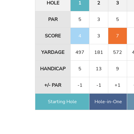
HOLE
1
2
3
PAR
5
3
5
SCORE
4
3
7
YARDAGE
497
181
572
HANDICAP
5
13
9
+/- PAR
-1
-1
+1
Starting Hole
Hole-in-One