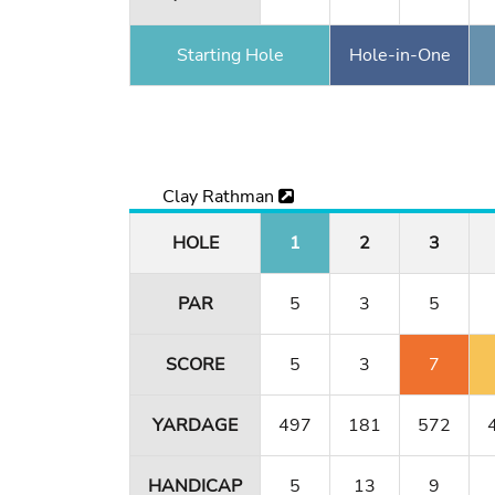
Starting Hole
Hole-in-One
Clay Rathman
HOLE
1
2
3
PAR
5
3
5
SCORE
5
3
7
YARDAGE
497
181
572
HANDICAP
5
13
9