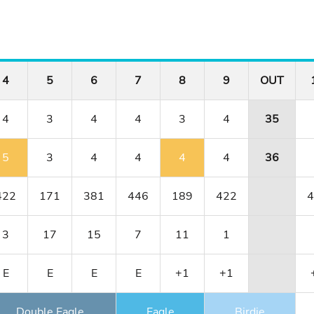
4
5
6
7
8
9
OUT
4
3
4
4
3
4
35
5
3
4
4
4
4
36
422
171
381
446
189
422
4
3
17
15
7
11
1
E
E
E
E
+1
+1
Double Eagle
Eagle
Birdie