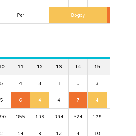
Par
Bogey
Double
10
11
12
13
14
15
16
1
5
4
3
4
5
3
4
5
6
4
4
7
4
4
90
355
196
394
524
128
352
3
2
14
8
12
4
10
18