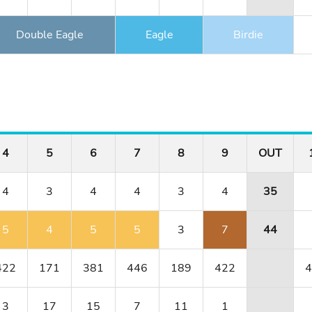
Double Eagle
Eagle
Birdie
4
5
6
7
8
9
OUT
4
3
4
4
3
4
35
5
4
5
5
3
7
44
422
171
381
446
189
422
4
3
17
15
7
11
1