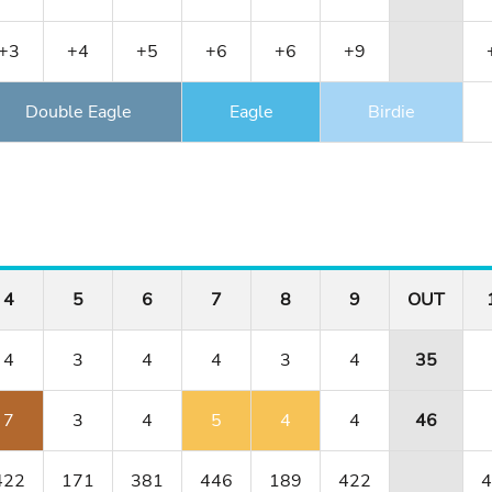
+3
+4
+5
+6
+6
+9
Double Eagle
Eagle
Birdie
4
5
6
7
8
9
OUT
4
3
4
4
3
4
35
7
3
4
5
4
4
46
422
171
381
446
189
422
4