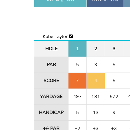
Kobe Taylor
HOLE
1
2
3
PAR
5
3
5
SCORE
7
4
5
YARDAGE
497
181
572
HANDICAP
5
13
9
+/- PAR
+2
+3
+3