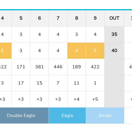
4
5
6
7
8
9
OUT
4
3
4
4
3
4
35
5
3
4
4
4
5
40
422
171
381
446
189
422
4
3
17
15
7
11
1
+3
+3
+3
+3
+4
+5
Double Eagle
Eagle
Birdie