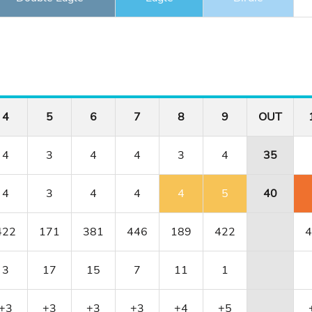
4
5
6
7
8
9
OUT
4
3
4
4
3
4
35
4
3
4
4
4
5
40
422
171
381
446
189
422
4
3
17
15
7
11
1
+3
+3
+3
+3
+4
+5