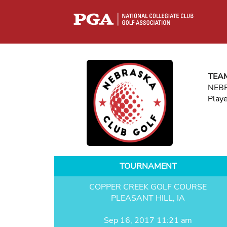
TEA
NEBR
Play
TOURNAMENT
COPPER CREEK GOLF COURSE
PLEASANT HILL, IA
Sep 16, 2017 11:21 am