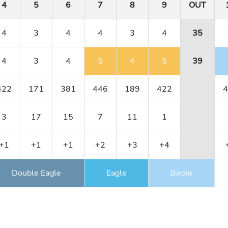
4
5
6
7
8
9
OUT
4
3
4
4
3
4
35
4
3
4
5
4
5
39
422
171
381
446
189
422
4
3
17
15
7
11
1
+1
+1
+1
+2
+3
+4
Double Eagle
Eagle
Birdie