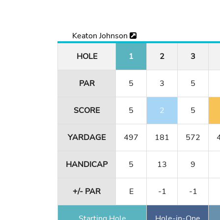
Keaton Johnson
HOLE
1
2
3
PAR
5
3
5
SCORE
5
2
5
YARDAGE
497
181
572
HANDICAP
5
13
9
+/- PAR
E
-1
-1
Starting Hole
Hole-in-One