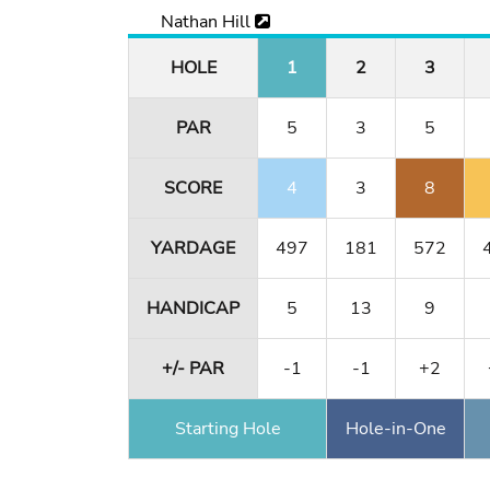
Nathan Hill
HOLE
1
2
3
PAR
5
3
5
SCORE
4
3
8
YARDAGE
497
181
572
HANDICAP
5
13
9
+/- PAR
-1
-1
+2
Starting Hole
Hole-in-One