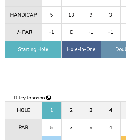
HANDICAP
5
13
9
3
17
+/- PAR
-1
E
-1
-1
E
Starting Hole
Hole-in-One
Double Ea
Riley Johnson
HOLE
1
2
3
4
5
PAR
5
3
5
4
3