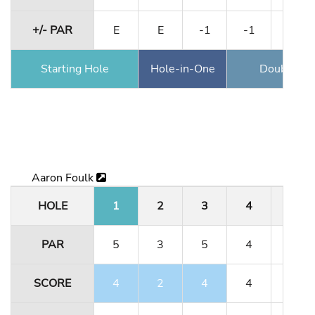
+/- PAR
E
E
-1
-1
-1
Starting Hole
Hole-in-One
Double Ea
Aaron Foulk
HOLE
1
2
3
4
5
PAR
5
3
5
4
3
SCORE
4
2
4
4
3