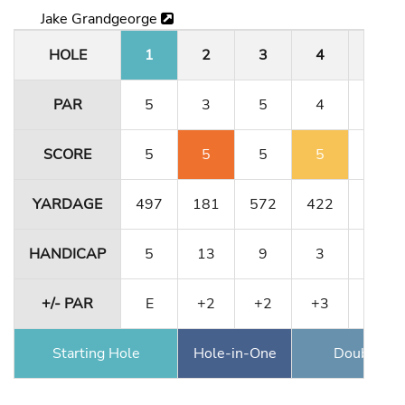
Jake Grandgeorge
HOLE
1
2
3
4
5
PAR
5
3
5
4
3
SCORE
5
5
5
5
3
YARDAGE
497
181
572
422
171
HANDICAP
5
13
9
3
17
+/- PAR
E
+2
+2
+3
+3
Starting Hole
Hole-in-One
Double Ea