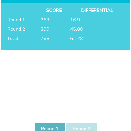
SCORE
DIFFERENTIAL
Round 1
369
16.9
Round 2
399
45.88
Total
768
62.78
Round 1
Round 2