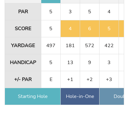
PAR
5
3
5
4
3
SCORE
5
4
6
5
4
YARDAGE
497
181
572
422
171
HANDICAP
5
13
9
3
17
+/- PAR
E
+1
+2
+3
+4
Starting Hole
Hole-in-One
Double Ea