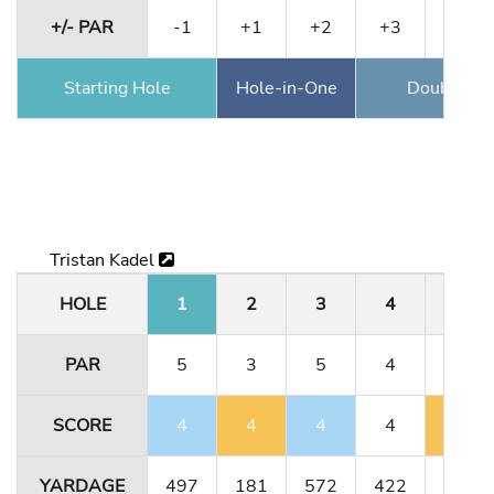
+/- PAR
-1
+1
+2
+3
+2
Starting Hole
Hole-in-One
Double Ea
Tristan Kadel
HOLE
1
2
3
4
5
PAR
5
3
5
4
3
SCORE
4
4
4
4
4
YARDAGE
497
181
572
422
171