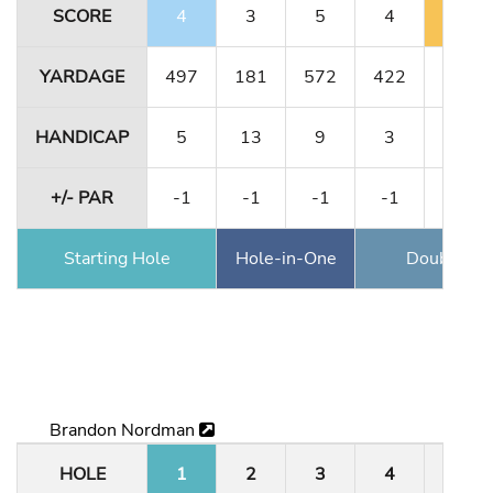
SCORE
4
3
5
4
4
YARDAGE
497
181
572
422
171
HANDICAP
5
13
9
3
17
+/- PAR
-1
-1
-1
-1
E
Starting Hole
Hole-in-One
Double Ea
Brandon Nordman
HOLE
1
2
3
4
5