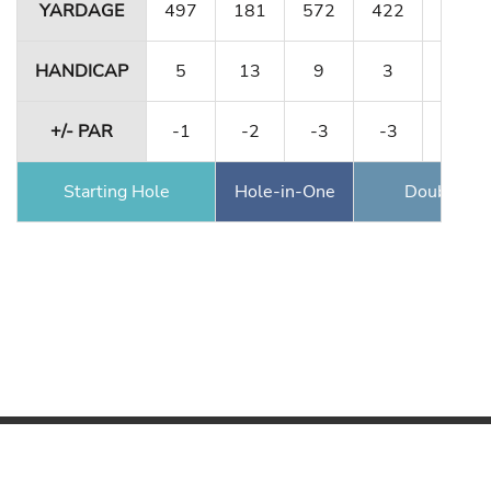
YARDAGE
497
181
572
422
171
HANDICAP
5
13
9
3
17
+/- PAR
-1
-2
-3
-3
-3
Starting Hole
Hole-in-One
Double Ea