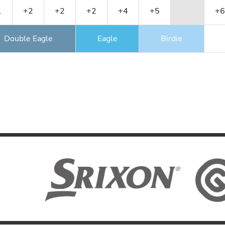
1
+2
+2
+2
+4
+5
+6
Double Eagle
Eagle
Birdie