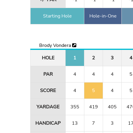
Starting Hole
Hole-in-One
Brody Vondera
HOLE
1
2
3
4
PAR
4
4
4
5
SCORE
4
5
4
5
YARDAGE
355
419
405
47
HANDICAP
13
7
3
1