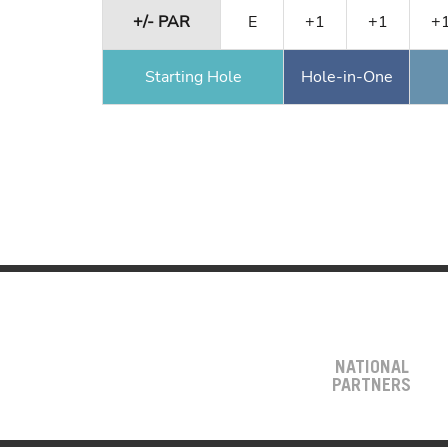
+/- PAR
E
+1
+1
+
Starting Hole
Hole-in-One
NATIONAL
PARTNERS