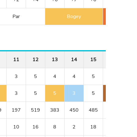
Par
Bogey
Double 
11
12
13
14
15
16
17
3
5
4
4
5
3
4
3
5
5
3
5
6
4
9
197
519
383
450
485
209
320
10
16
8
2
18
4
14