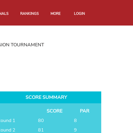
NALS
RANKINGS
MORE
LOGIN
GION TOURNAMENT
SCORE SUMMARY
SCORE
PAR
ound 1
80
8
ound 2
81
9