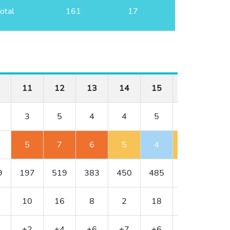
otal
161
17
11
12
13
14
15
16
17
3
5
4
4
5
3
4
5
7
6
5
4
4
4
9
197
519
383
450
485
209
320
10
16
8
2
18
4
14
+2
+4
+6
+7
+6
+7
+7