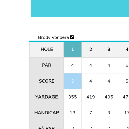
Brody Vondera
HOLE
1
2
3
4
PAR
4
4
4
5
SCORE
3
4
4
5
YARDAGE
355
419
405
47
HANDICAP
13
7
3
1
+/- PAR
-1
-1
-1
-