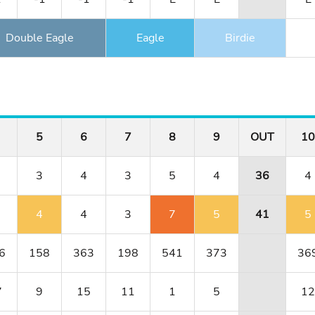
Double Eagle
Eagle
Birdie
5
6
7
8
9
OUT
10
3
4
3
5
4
36
4
4
4
3
7
5
41
5
6
158
363
198
541
373
36
7
9
15
11
1
5
12