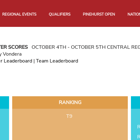
REGIONAL EVENTS
QUALIFIERS
PINEHURST OPEN
NATIO
YER SCORES
OCTOBER 4TH - OCTOBER 5TH CENTRAL RE
y Vondera
er Leaderboard
|
Team Leaderboard
RANKING
T9
R
R