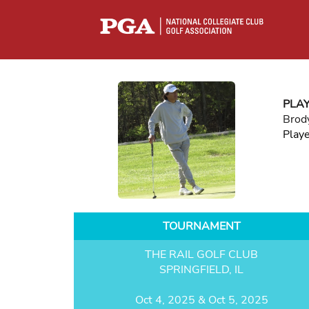
PLA
Brod
Play
TOURNAMENT
THE RAIL GOLF CLUB
SPRINGFIELD, IL
Oct 4, 2025 & Oct 5, 2025