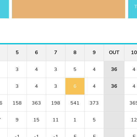
T
5
6
7
8
9
OUT
10
3
4
3
5
4
36
4
3
4
3
6
4
36
4
6
158
363
198
541
373
36
7
9
15
11
1
5
12
1
-1
-1
-1
E
E
E