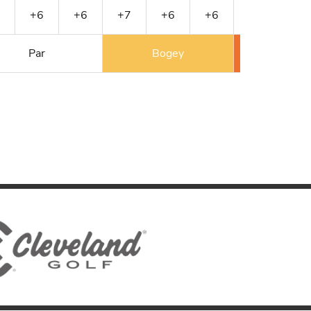
+6
+6
+7
+6
+6
+9
+9
Par
Bogey
Double 