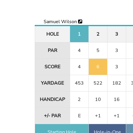
Samuel Wilson
HOLE
1
2
3
PAR
4
5
3
SCORE
4
6
3
YARDAGE
453
522
182
HANDICAP
2
10
16
+/- PAR
E
+1
+1
Starting Hole
Hole-in-One