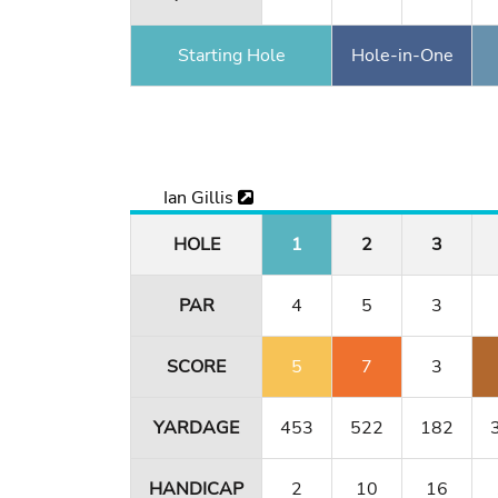
Starting Hole
Hole-in-One
Ian Gillis
HOLE
1
2
3
PAR
4
5
3
SCORE
5
7
3
YARDAGE
453
522
182
HANDICAP
2
10
16