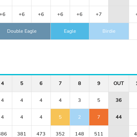
+6
+6
+6
+6
+6
+7
Double Eagle
Eagle
Birdie
4
5
6
7
8
9
OUT
4
4
4
4
3
5
36
4
4
4
5
2
7
44
386
381
473
352
148
511
4