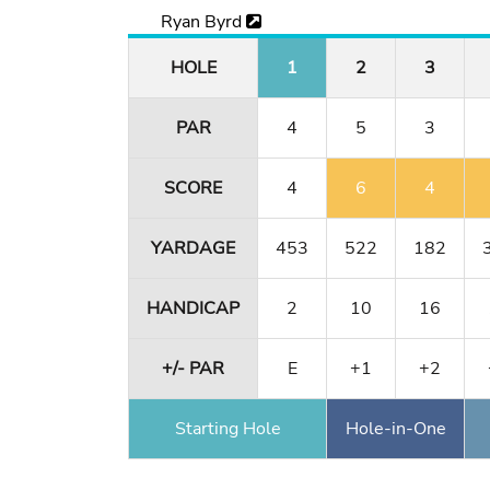
Ryan Byrd
HOLE
1
2
3
PAR
4
5
3
SCORE
4
6
4
YARDAGE
453
522
182
HANDICAP
2
10
16
+/- PAR
E
+1
+2
Starting Hole
Hole-in-One