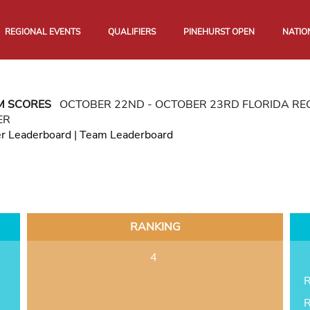
REGIONAL EVENTS
QUALIFIERS
PINEHURST OPEN
NATIO
M SCORES
OCTOBER 22ND - OCTOBER 23RD FLORIDA R
ER
er Leaderboard
|
Team Leaderboard
RANKING
4
R
R