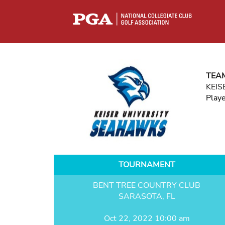
TEA
KEIS
Play
TOURNAMENT
BENT TREE COUNTRY CLUB
SARASOTA, FL
Oct 22, 2022 10:00 am