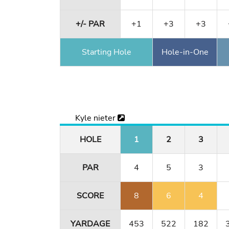
+/- PAR
+1
+3
+3
Starting Hole
Hole-in-One
Kyle nieter
HOLE
1
2
3
PAR
4
5
3
SCORE
8
6
4
YARDAGE
453
522
182