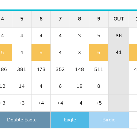
4
5
6
7
8
9
OUT
4
4
4
4
3
5
36
5
4
5
4
3
6
41
386
381
473
352
148
511
4
12
14
4
6
18
8
+3
+3
+4
+4
+4
+5
Double Eagle
Eagle
Birdie