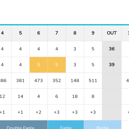
4
5
6
7
8
9
OUT
4
4
4
4
3
5
36
4
4
5
5
3
5
39
386
381
473
352
148
511
4
12
14
4
6
18
8
+1
+1
+2
+3
+3
+3
Double Eagle
Eagle
Birdie