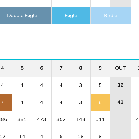
Double Eagle
Eagle
Birdie
4
5
6
7
8
9
OUT
4
4
4
4
3
5
36
7
4
4
4
3
6
43
386
381
473
352
148
511
4
12
14
4
6
18
8