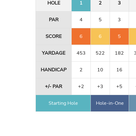
HOLE
1
2
3
PAR
4
5
3
SCORE
6
6
5
YARDAGE
453
522
182
HANDICAP
2
10
16
+/- PAR
+2
+3
+5
Starting Hole
Hole-in-One