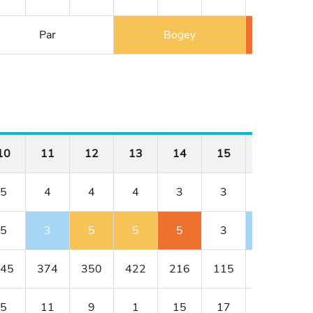
Par
Bogey
Double
10
11
12
13
14
15
16
1
5
4
4
4
3
3
4
5
3
5
5
5
3
3
45
374
350
422
216
115
400
3
5
11
9
1
15
17
3
1