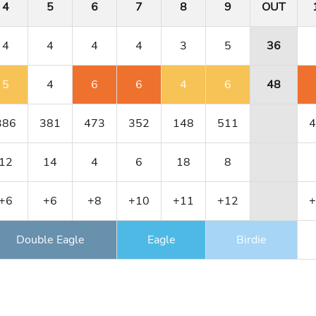
4
5
6
7
8
9
OUT
4
4
4
4
3
5
36
5
4
6
6
4
6
48
386
381
473
352
148
511
4
12
14
4
6
18
8
+6
+6
+8
+10
+11
+12
+
Double Eagle
Eagle
Birdie