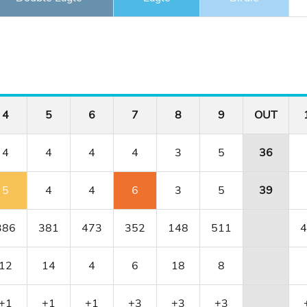
4
5
6
7
8
9
OUT
4
4
4
4
3
5
36
5
4
4
6
3
5
39
386
381
473
352
148
511
4
12
14
4
6
18
8
+1
+1
+1
+3
+3
+3