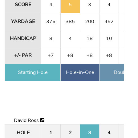
SCORE
4
5
3
4
4
YARDAGE
376
385
200
452
356
HANDICAP
8
4
18
10
12
+/- PAR
+7
+8
+8
+8
E
Starting Hole
Hole-in-One
Double Ea
David Ross
HOLE
1
2
3
4
5