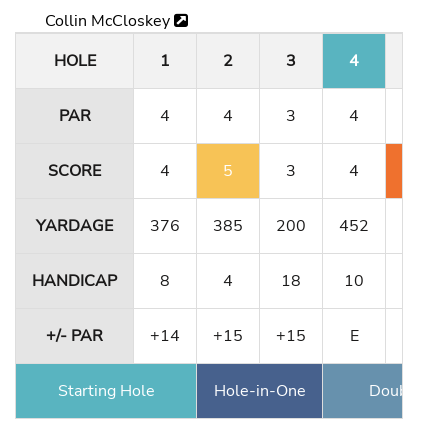
Collin McCloskey
HOLE
1
2
3
4
5
PAR
4
4
3
4
4
SCORE
4
5
3
4
6
YARDAGE
376
385
200
452
356
HANDICAP
8
4
18
10
12
+/- PAR
+14
+15
+15
E
+2
Starting Hole
Hole-in-One
Double Ea