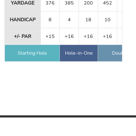
YARDAGE
376
385
200
452
356
HANDICAP
8
4
18
10
12
+/- PAR
+15
+16
+16
+16
+2
Starting Hole
Hole-in-One
Double Ea