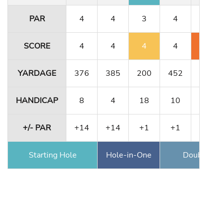
PAR
4
4
3
4
4
SCORE
4
4
4
4
6
YARDAGE
376
385
200
452
356
HANDICAP
8
4
18
10
12
+/- PAR
+14
+14
+1
+1
+3
Starting Hole
Hole-in-One
Double Ea