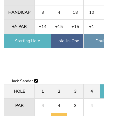
HANDICAP
8
4
18
10
12
+/- PAR
+14
+15
+15
+1
+2
Starting Hole
Hole-in-One
Double Ea
Jack Sander
HOLE
1
2
3
4
5
PAR
4
4
3
4
4