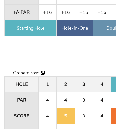
+/- PAR
+16
+16
+16
+16
+4
Starting Hole
Hole-in-One
Double Ea
Graham ross
HOLE
1
2
3
4
5
PAR
4
4
3
4
4
SCORE
4
5
3
4
6