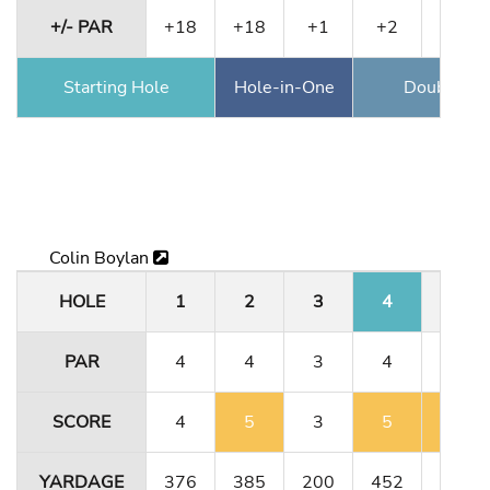
+/- PAR
+18
+18
+1
+2
+2
Starting Hole
Hole-in-One
Double Ea
Colin Boylan
HOLE
1
2
3
4
5
PAR
4
4
3
4
4
SCORE
4
5
3
5
5
YARDAGE
376
385
200
452
356