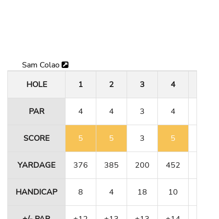
Sam Colao
HOLE
1
2
3
4
5
PAR
4
4
3
4
4
SCORE
5
5
3
5
4
YARDAGE
376
385
200
452
356
HANDICAP
8
4
18
10
12
+/- PAR
+12
+13
+13
+14
+14