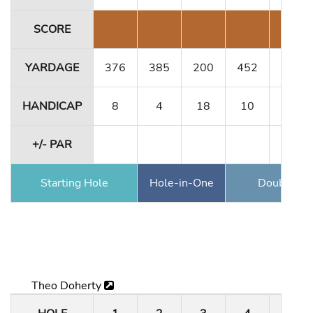
SCORE
YARDAGE
376
385
200
452
356
HANDICAP
8
4
18
10
12
+/- PAR
Starting Hole
Hole-in-One
Double Ea
Theo Doherty