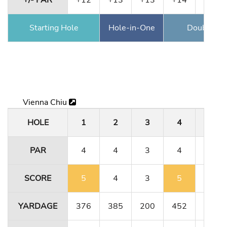
Starting Hole
Hole-in-One
Double Ea
Vienna Chiu
HOLE
1
2
3
4
5
PAR
4
4
3
4
4
SCORE
5
4
3
5
4
YARDAGE
376
385
200
452
356