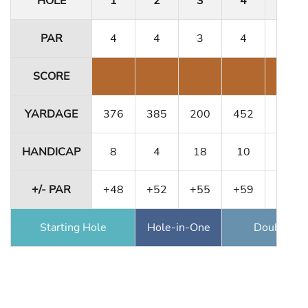
HOLE
1
2
3
4
5
PAR
4
4
3
4
4
SCORE
YARDAGE
376
385
200
452
356
HANDICAP
8
4
18
10
12
+/- PAR
+48
+52
+55
+59
+63
Starting Hole
Hole-in-One
Double Ea