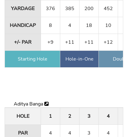
YARDAGE
376
385
200
452
356
HANDICAP
8
4
18
10
12
+/- PAR
+9
+11
+11
+12
+12
Starting Hole
Hole-in-One
Double Ea
Aditya Banga
HOLE
1
2
3
4
5
PAR
4
4
3
4
4