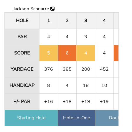
Jackson Schnarre
HOLE
1
2
3
4
5
PAR
4
4
3
4
4
SCORE
5
6
4
4
6
YARDAGE
376
385
200
452
356
HANDICAP
8
4
18
10
12
+/- PAR
+16
+18
+19
+19
+21
Starting Hole
Hole-in-One
Double Ea