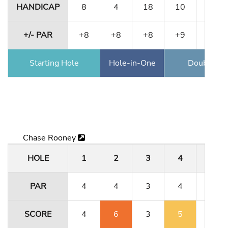
HANDICAP
8
4
18
10
12
+/- PAR
+8
+8
+8
+9
+9
Starting Hole
Hole-in-One
Double Ea
Chase Rooney
HOLE
1
2
3
4
5
PAR
4
4
3
4
4
SCORE
4
6
3
5
4