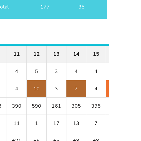
otal
177
35
11
12
13
14
15
16
17
4
5
3
4
4
3
5
4
10
3
7
4
5
8
3
390
590
161
305
395
188
584
11
1
17
13
7
15
3
1
+21
+5
+5
+8
+8
+10
+13