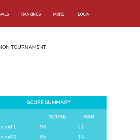
NALS
RANKINGS
MORE
LOGIN
EGION TOURNAMENT
SCORE SUMMARY
SCORE
PAR
ound 1
92
21
ound 2
85
14