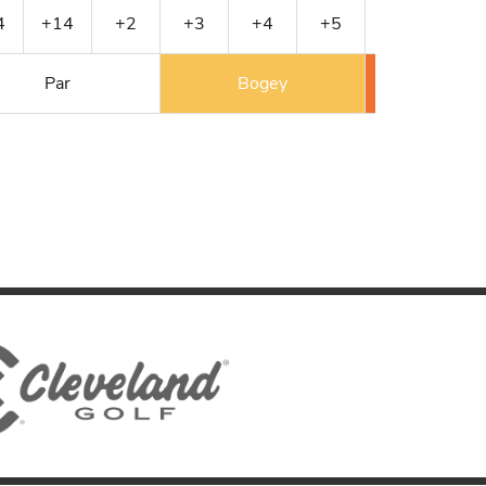
4
+14
+2
+3
+4
+5
+6
+7
Par
Bogey
Double 