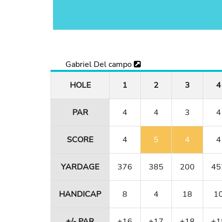
Gabriel Del campo
HOLE
1
2
3
4
PAR
4
4
3
4
SCORE
4
5
4
4
YARDAGE
376
385
200
45
HANDICAP
8
4
18
1
+/- PAR
+16
+17
+18
+1