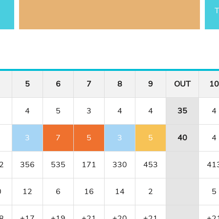
T
5
6
7
8
9
OUT
10
4
5
3
4
4
35
4
3
7
5
3
5
40
4
2
356
535
171
330
453
41
0
12
6
16
14
2
5
8
+17
+19
+21
+20
+21
+2