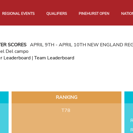
REGIONAL EVENTS
QUALIFIERS
PINEHURST OPEN
NATIO
YER SCORES
APRIL 9TH - APRIL 10TH NEW ENGLAND R
iel Del campo
er Leaderboard
|
Team Leaderboard
RANKING
T78
R
R