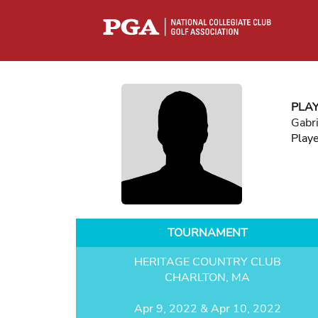
PLA
Gabr
Play
TOURNAMENT
HERITAGE COUNTRY CLUB
CHARLTON, MA
Apr 9, 2022 & Apr 10, 2022