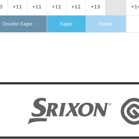
0
+11
+11
+12
+12
+13
+1
Double Eagle
Eagle
Birdie