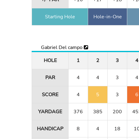
Starting Hole
Hole-in-One
Gabriel Del campo
HOLE
1
2
3
4
PAR
4
4
3
4
SCORE
4
5
3
6
YARDAGE
376
385
200
45
HANDICAP
8
4
18
1