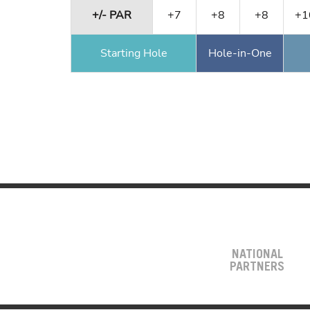
+/- PAR
+7
+8
+8
+1
Starting Hole
Hole-in-One
NATIONAL
PARTNERS