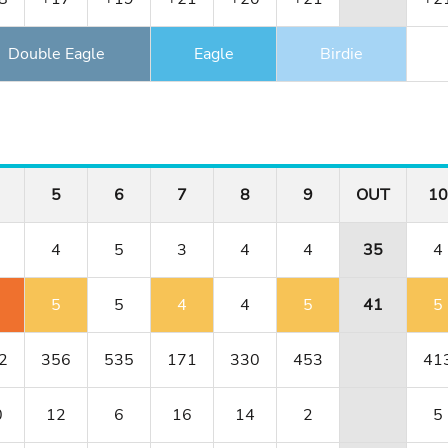
Double Eagle
Eagle
Birdie
5
6
7
8
9
OUT
10
4
5
3
4
4
35
4
5
5
4
4
5
41
5
2
356
535
171
330
453
41
0
12
6
16
14
2
5