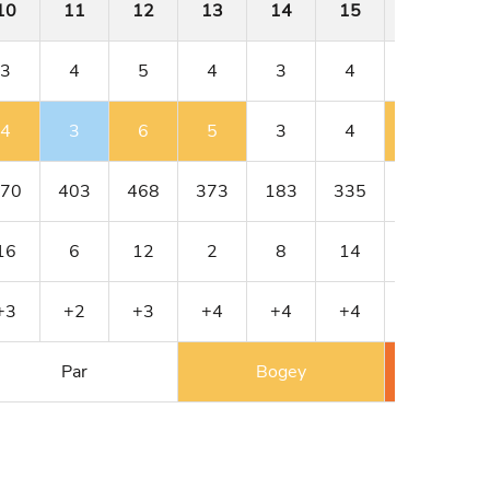
10
11
12
13
14
15
16
1
3
4
5
4
3
4
4
4
3
6
5
3
4
5
70
403
468
373
183
335
385
4
16
6
12
2
8
14
10
+3
+2
+3
+4
+4
+4
+5
+
Par
Bogey
Double