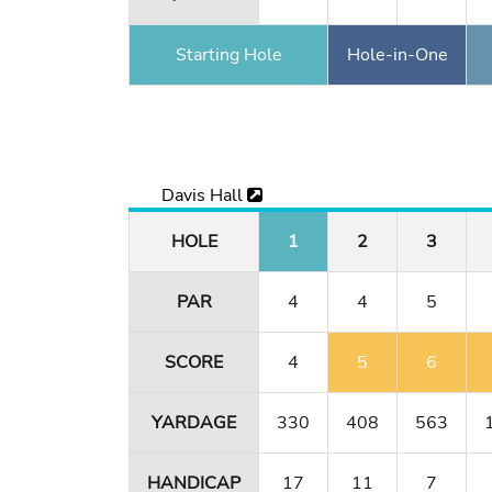
Starting Hole
Hole-in-One
Davis Hall
HOLE
1
2
3
PAR
4
4
5
SCORE
4
5
6
YARDAGE
330
408
563
HANDICAP
17
11
7