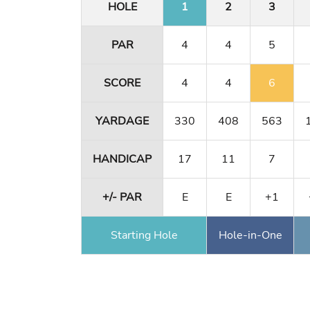
HOLE
1
2
3
PAR
4
4
5
SCORE
4
4
6
YARDAGE
330
408
563
HANDICAP
17
11
7
+/- PAR
E
E
+1
Starting Hole
Hole-in-One