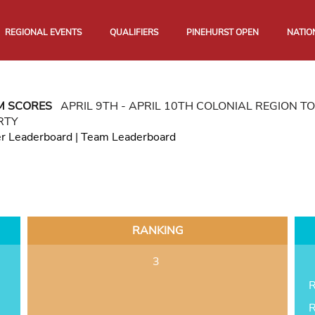
REGIONAL EVENTS
QUALIFIERS
PINEHURST OPEN
NATIO
M SCORES
APRIL 9TH - APRIL 10TH COLONIAL REGION 
RTY
er Leaderboard
|
Team Leaderboard
RANKING
3
R
R