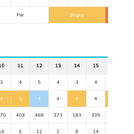
Par
Bogey
Double
10
11
12
13
14
15
16
1
3
4
5
4
3
4
4
4
5
4
4
4
4
5
70
403
468
373
183
335
385
4
16
6
12
2
8
14
10