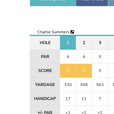
Charlie Summers
HOLE
1
2
3
PAR
4
4
5
SCORE
5
5
5
YARDAGE
330
408
563
HANDICAP
17
11
7
+/- PAR
+1
+2
+2