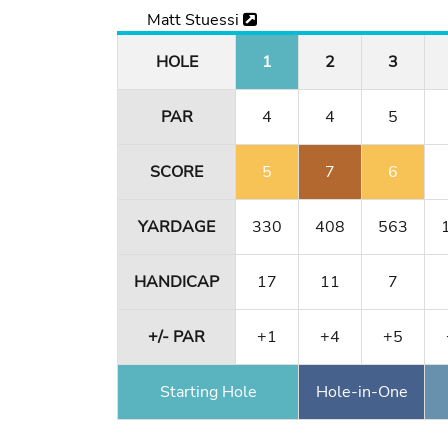
Matt Stuessi
HOLE
1
2
3
PAR
4
4
5
SCORE
5
7
6
YARDAGE
330
408
563
HANDICAP
17
11
7
+/- PAR
+1
+4
+5
Starting Hole
Hole-in-One