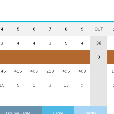
4
5
6
7
8
9
OUT
3
4
4
3
5
4
36
0
145
415
403
218
495
403
1
15
5
1
3
13
9
Double Eagle
Eagle
Birdie