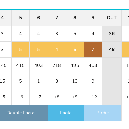
4
5
6
7
8
9
OUT
3
4
4
3
5
4
36
3
5
5
4
6
7
48
145
415
403
218
495
403
1
15
5
1
3
13
9
+5
+6
+7
+8
+9
+12
+
Double Eagle
Eagle
Birdie