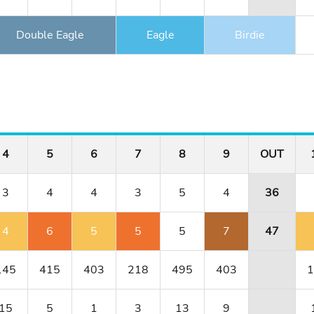
Double Eagle
Eagle
Birdie
4
5
6
7
8
9
OUT
3
4
4
3
5
4
36
4
6
5
5
5
7
47
145
415
403
218
495
403
1
15
5
1
3
13
9