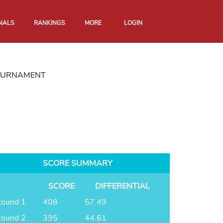
NALS
RANKINGS
MORE
LOGIN
TOURNAMENT
SCORE SUMMARY
SCORE
DIFFERENTIAL
ound 1
408
57.49
ound 2
395
44.61