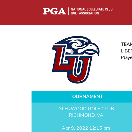
TEA
LIBE
Play
TOURNAMENT
GLENWOOD GOLF CLUB
RICHMOND, VA
Apr 9, 2022 12:15 pm