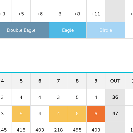
+3
+5
+6
+8
+8
+11
+
Double Eagle
Eagle
Birdie
4
5
6
7
8
9
OUT
3
4
4
3
5
4
36
3
5
4
4
6
6
47
145
415
403
218
495
403
1