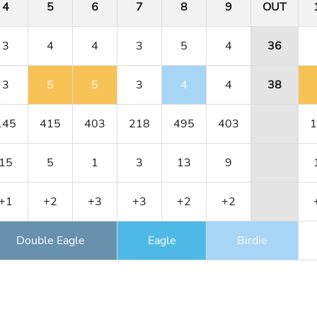
4
5
6
7
8
9
OUT
3
4
4
3
5
4
36
3
5
5
3
4
4
38
145
415
403
218
495
403
1
15
5
1
3
13
9
+1
+2
+3
+3
+2
+2
Double Eagle
Eagle
Birdie