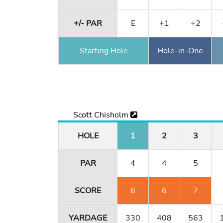
+/- PAR
E
+1
+2
Starting Hole
Hole-in-One
Scott Chisholm
HOLE
1
2
3
PAR
4
4
5
SCORE
6
6
7
YARDAGE
330
408
563