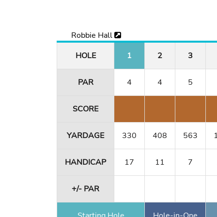
Robbie Hall
HOLE
1
2
3
PAR
4
4
5
SCORE
YARDAGE
330
408
563
HANDICAP
17
11
7
+/- PAR
Starting Hole
Hole-in-One