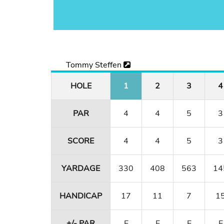
Tommy Steffen
HOLE
1
2
3
4
PAR
4
4
5
3
SCORE
4
4
5
3
YARDAGE
330
408
563
14
HANDICAP
17
11
7
1
+/- PAR
E
E
E
E