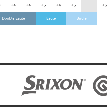
3
+4
+4
+5
+4
+5
+6
Double Eagle
Eagle
Birdie