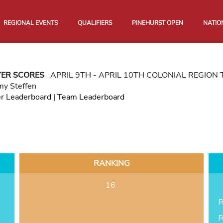
REGIONAL EVENTS
QUALIFIERS
PINEHURST OPEN
NATIO
YER SCORES
APRIL 9TH - APRIL 10TH COLONIAL REGIO
y Steffen
er Leaderboard
|
Team Leaderboard
RANKING
16
R
R