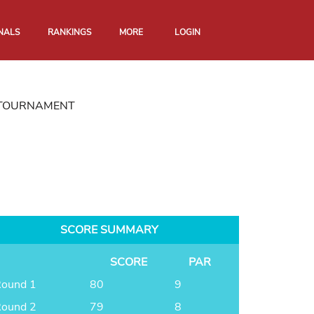
NALS
RANKINGS
MORE
LOGIN
N TOURNAMENT
SCORE SUMMARY
SCORE
PAR
ound 1
80
9
ound 2
79
8