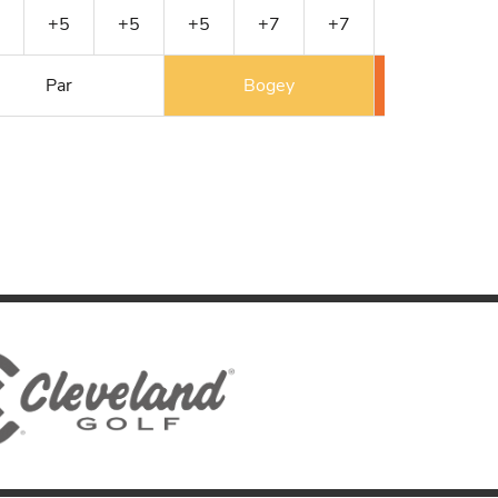
+5
+5
+5
+7
+7
+7
+8
Par
Bogey
Double 