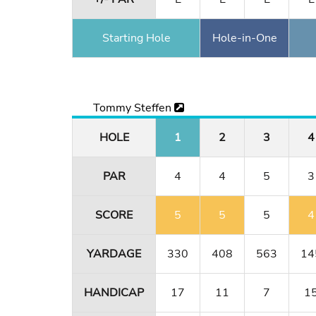
Starting Hole
Hole-in-One
Tommy Steffen
HOLE
1
2
3
4
PAR
4
4
5
3
SCORE
5
5
5
4
YARDAGE
330
408
563
14
HANDICAP
17
11
7
1