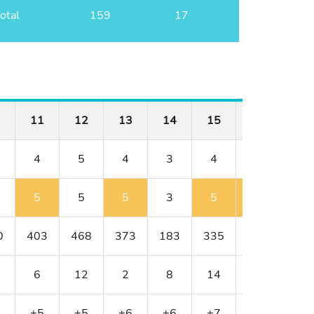
otal
159
17
11
12
13
14
15
16
17
4
5
4
3
4
4
4
5
5
5
3
5
5
4
0
403
468
373
183
335
385
426
6
12
2
8
14
10
4
+5
+5
+6
+6
+7
+8
+8