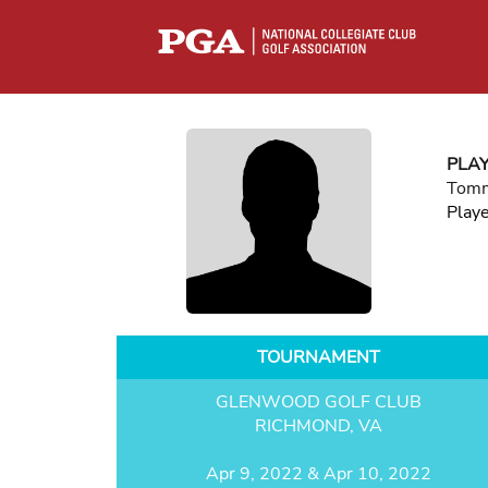
PLA
Tomm
Play
TOURNAMENT
GLENWOOD GOLF CLUB
RICHMOND, VA
Apr 9, 2022 & Apr 10, 2022