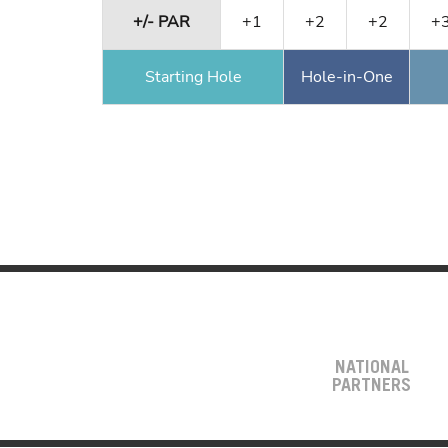
+/- PAR
+1
+2
+2
+
Starting Hole
Hole-in-One
NATIONAL
PARTNERS