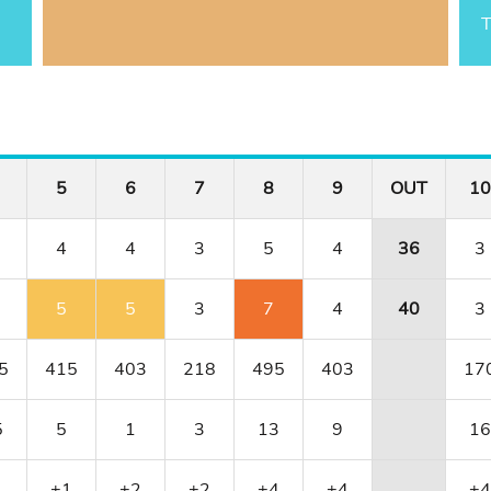
T
5
6
7
8
9
OUT
10
4
4
3
5
4
36
3
5
5
3
7
4
40
3
5
415
403
218
495
403
17
5
5
1
3
13
9
16
+1
+2
+2
+4
+4
+4