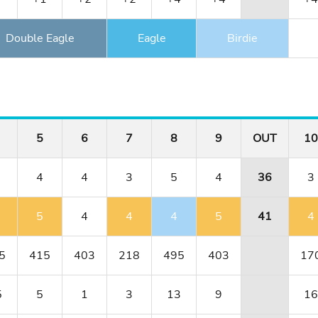
Double Eagle
Eagle
Birdie
5
6
7
8
9
OUT
10
4
4
3
5
4
36
3
5
4
4
4
5
41
4
5
415
403
218
495
403
17
5
5
1
3
13
9
16