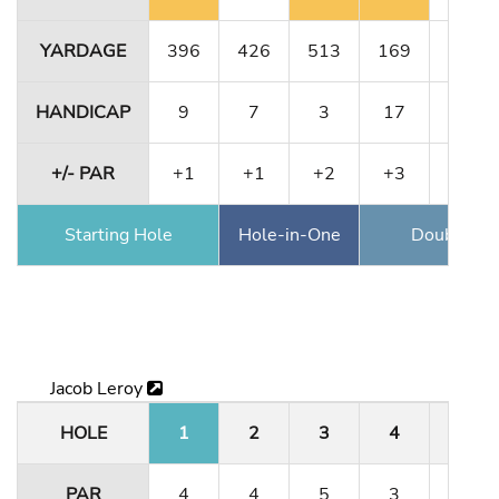
YARDAGE
396
426
513
169
323
HANDICAP
9
7
3
17
13
+/- PAR
+1
+1
+2
+3
+3
Starting Hole
Hole-in-One
Double Ea
Jacob Leroy
HOLE
1
2
3
4
5
PAR
4
4
5
3
4