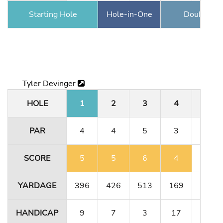
Starting Hole
Hole-in-One
Double Ea
Tyler Devinger
HOLE
1
2
3
4
5
PAR
4
4
5
3
4
SCORE
5
5
6
4
4
YARDAGE
396
426
513
169
323
HANDICAP
9
7
3
17
13