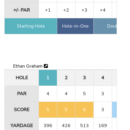
+/- PAR
+1
+2
+3
+4
+4
Starting Hole
Hole-in-One
Double Ea
Ethan Graham
HOLE
1
2
3
4
5
PAR
4
4
5
3
4
SCORE
5
5
6
3
3
YARDAGE
396
426
513
169
323