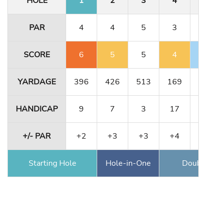
HOLE
1
2
3
4
5
PAR
4
4
5
3
4
SCORE
6
5
5
4
3
YARDAGE
396
426
513
169
323
HANDICAP
9
7
3
17
13
+/- PAR
+2
+3
+3
+4
+3
Starting Hole
Hole-in-One
Double Ea