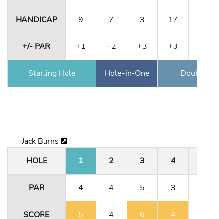
HANDICAP
9
7
3
17
13
+/- PAR
+1
+2
+3
+3
+2
Starting Hole
Hole-in-One
Double Ea
Jack Burns
HOLE
1
2
3
4
5
PAR
4
4
5
3
4
SCORE
5
4
6
4
4