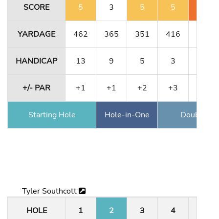
SCORE
5
3
5
5
7
YARDAGE
462
365
351
416
180
HANDICAP
13
9
5
3
15
+/- PAR
+1
+1
+2
+3
+5
Starting Hole
Hole-in-One
Double Ea
Tyler Southcott
HOLE
1
2
3
4
5