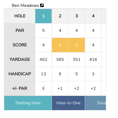
Ben Meadows
HOLE
1
2
3
4
5
PAR
5
4
4
4
3
SCORE
4
4
5
4
5
YARDAGE
462
365
351
416
180
HANDICAP
13
9
5
3
15
+/- PAR
E
+1
+2
+2
+2
Starting Hole
Hole-in-One
Double Ea