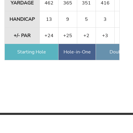
YARDAGE
462
365
351
416
180
HANDICAP
13
9
5
3
15
+/- PAR
+24
+25
+2
+3
+5
Starting Hole
Hole-in-One
Double Ea