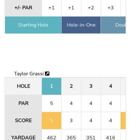
+/- PAR
+1
+1
+2
+3
+5
Starting Hole
Hole-in-One
Double Ea
Taylor Grassi
HOLE
1
2
3
4
5
PAR
5
4
4
4
3
SCORE
5
3
4
4
6
YARDAGE
462
365
351
416
180