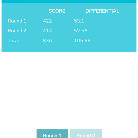
SCORE
DIFFERENTIAL
Round 1
422
53.1
Round 2
414
52.56
Total
836
105.66
Round 1
Round 2