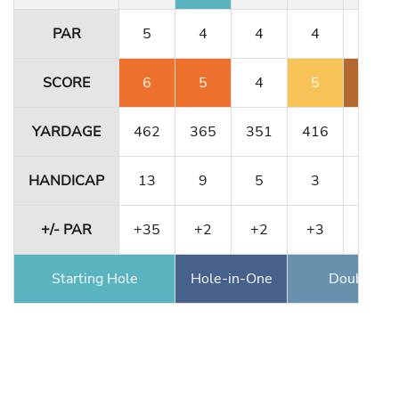
PAR
5
4
4
4
3
SCORE
6
5
4
5
9
YARDAGE
462
365
351
416
180
HANDICAP
13
9
5
3
15
+/- PAR
+35
+2
+2
+3
+7
Starting Hole
Hole-in-One
Double Ea