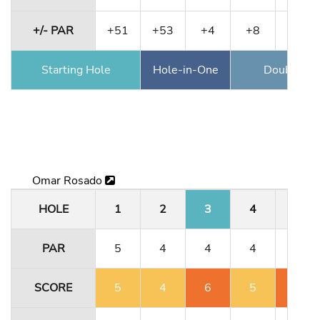
+/- PAR
+51
+53
+4
+8
+13
Starting Hole
Hole-in-One
Double Ea
Omar Rosado
HOLE
1
2
3
4
5
PAR
5
4
4
4
3
SCORE
5
4
6
5
7