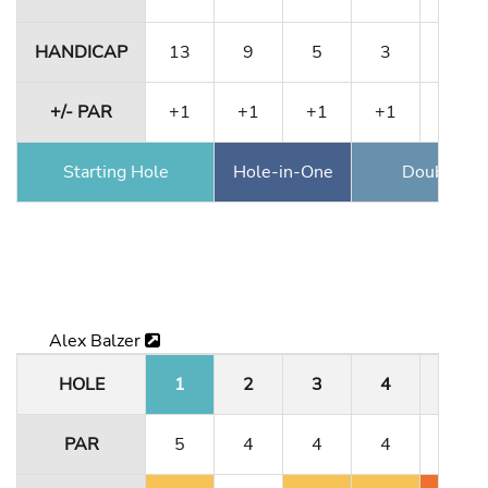
HANDICAP
13
9
5
3
15
+/- PAR
+1
+1
+1
+1
+2
Starting Hole
Hole-in-One
Double Ea
Alex Balzer
HOLE
1
2
3
4
5
PAR
5
4
4
4
3