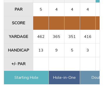
PAR
5
4
4
4
3
SCORE
YARDAGE
462
365
351
416
180
HANDICAP
13
9
5
3
15
+/- PAR
Starting Hole
Hole-in-One
Double Ea