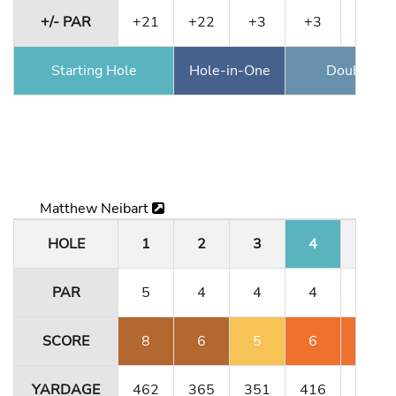
+/- PAR
+21
+22
+3
+3
+4
Starting Hole
Hole-in-One
Double Ea
Matthew Neibart
HOLE
1
2
3
4
5
PAR
5
4
4
4
3
SCORE
8
6
5
6
7
YARDAGE
462
365
351
416
180