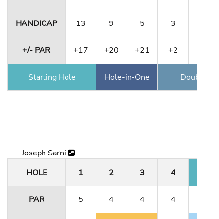
HANDICAP
13
9
5
3
15
+/- PAR
+17
+20
+21
+2
+4
Starting Hole
Hole-in-One
Double Ea
Joseph Sarni
HOLE
1
2
3
4
5
PAR
5
4
4
4
3