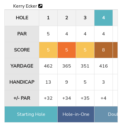
Kerry Ecker
HOLE
1
2
3
4
5
PAR
5
4
4
4
3
SCORE
5
5
5
8
9
YARDAGE
462
365
351
416
180
HANDICAP
13
9
5
3
15
+/- PAR
+32
+34
+35
+4
+8
Starting Hole
Hole-in-One
Double Ea