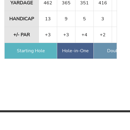
YARDAGE
462
365
351
416
180
HANDICAP
13
9
5
3
15
+/- PAR
+3
+3
+4
+2
+3
Starting Hole
Hole-in-One
Double Ea