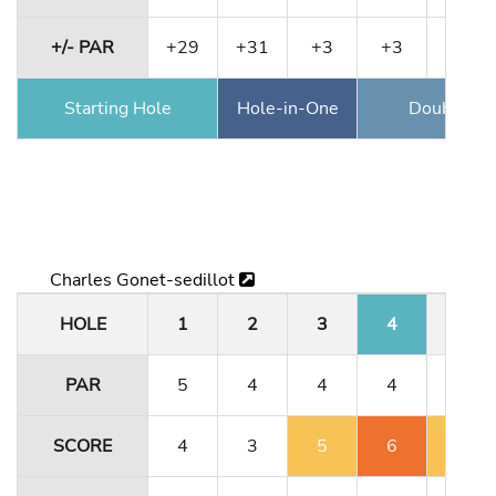
+/- PAR
+29
+31
+3
+3
+5
Starting Hole
Hole-in-One
Double Ea
Charles Gonet-sedillot
HOLE
1
2
3
4
5
PAR
5
4
4
4
3
SCORE
4
3
5
6
6