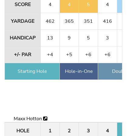
SCORE
4
4
5
4
4
YARDAGE
462
365
351
416
180
HANDICAP
13
9
5
3
15
+/- PAR
+4
+5
+6
+6
-1
Starting Hole
Hole-in-One
Double Ea
Maxx Hotton
HOLE
1
2
3
4
5