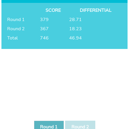
SCORE
DIFFERENTIAL
Round 1
379
28.71
Round 2
367
18.23
Total
746
46.94
Round 1
Round 2