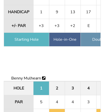
HANDICAP
1
9
13
17
5
+/- PAR
+3
+3
+2
E
E
Starting Hole
Hole-in-One
Double Ea
Benny Mulhearn
HOLE
1
2
3
4
5
PAR
5
4
4
3
5