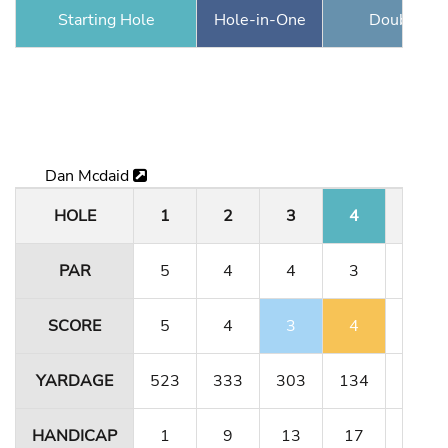
Starting Hole
Hole-in-One
Double Ea
Dan Mcdaid
HOLE
1
2
3
4
5
PAR
5
4
4
3
5
SCORE
5
4
3
4
5
YARDAGE
523
333
303
134
491
HANDICAP
1
9
13
17
5