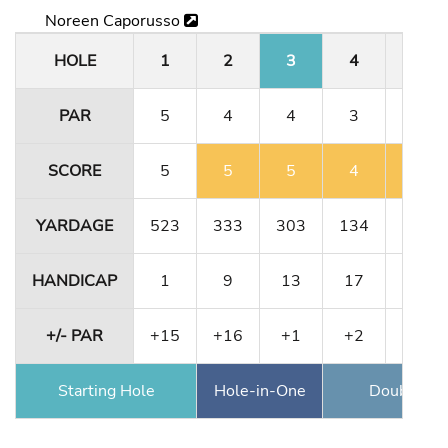
Noreen Caporusso
HOLE
1
2
3
4
5
PAR
5
4
4
3
5
SCORE
5
5
5
4
6
YARDAGE
523
333
303
134
491
HANDICAP
1
9
13
17
5
+/- PAR
+15
+16
+1
+2
+3
Starting Hole
Hole-in-One
Double Ea