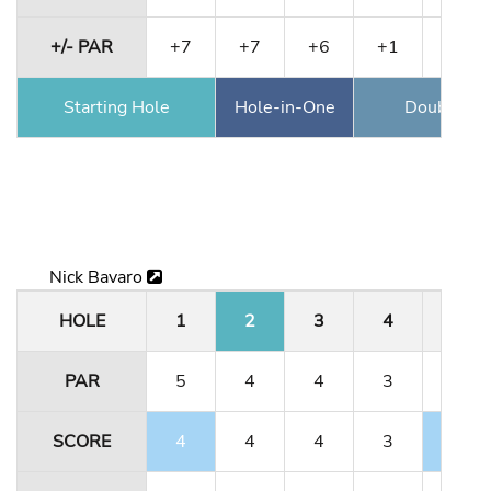
+/- PAR
+7
+7
+6
+1
+1
Starting Hole
Hole-in-One
Double Ea
Nick Bavaro
HOLE
1
2
3
4
5
PAR
5
4
4
3
5
SCORE
4
4
4
3
4