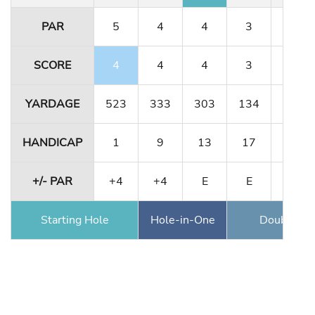
PAR
5
4
4
3
5
SCORE
4
4
4
3
5
YARDAGE
523
333
303
134
491
HANDICAP
1
9
13
17
5
+/- PAR
+4
+4
E
E
E
Starting Hole
Hole-in-One
Double Ea