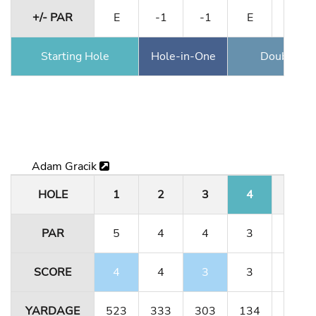
+/- PAR
E
-1
-1
E
E
Starting Hole
Hole-in-One
Double Ea
Adam Gracik
HOLE
1
2
3
4
5
PAR
5
4
4
3
5
SCORE
4
4
3
3
5
YARDAGE
523
333
303
134
491