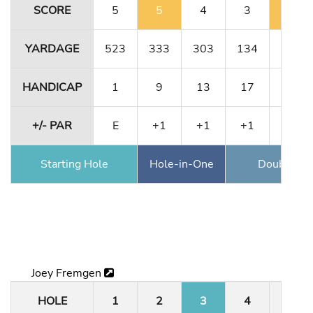
SCORE
5
5
4
3
6
YARDAGE
523
333
303
134
491
HANDICAP
1
9
13
17
5
+/- PAR
E
+1
+1
+1
+2
Starting Hole
Hole-in-One
Double Ea
Joey Fremgen
HOLE
1
2
3
4
5