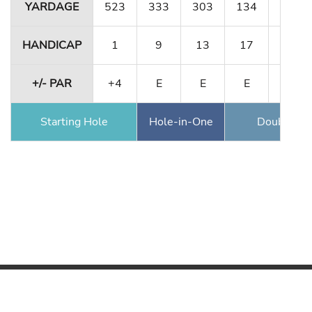
YARDAGE
523
333
303
134
491
HANDICAP
1
9
13
17
5
+/- PAR
+4
E
E
E
-1
Starting Hole
Hole-in-One
Double Ea