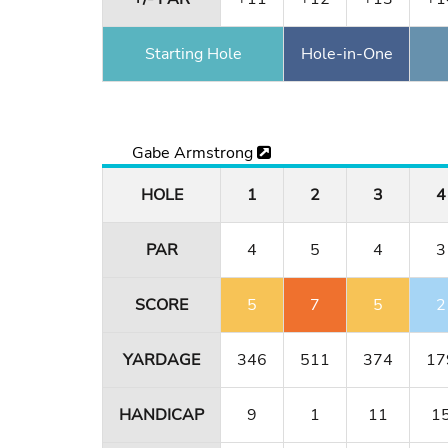
Starting Hole
Hole-in-One
Gabe Armstrong
HOLE
1
2
3
4
PAR
4
5
4
3
SCORE
5
7
5
2
YARDAGE
346
511
374
17
HANDICAP
9
1
11
1