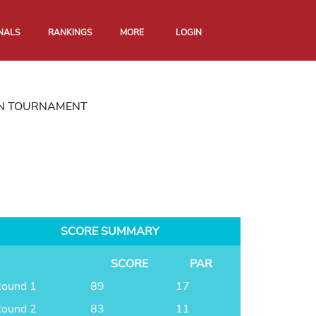
NALS
RANKINGS
MORE
LOGIN
ION TOURNAMENT
SCORE SUMMARY
SCORE
PAR
ound 1
89
17
ound 2
83
11