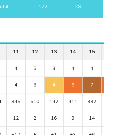
otal
172
28
11
12
13
14
15
16
17
4
5
3
4
4
4
3
4
5
4
6
7
6
5
4
345
510
142
411
332
400
138
12
2
16
8
14
4
18
7
+17
E
+1
+3
+6
+8
+10