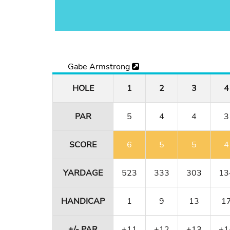
Gabe Armstrong
HOLE
1
2
3
4
PAR
5
4
4
3
SCORE
6
5
5
4
YARDAGE
523
333
303
13
HANDICAP
1
9
13
1
+/- PAR
+11
+12
+13
+1