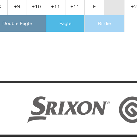
8
+9
+10
+11
+11
E
+2
Double Eagle
Eagle
Birdie