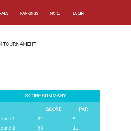
NALS
RANKINGS
MORE
LOGIN
ION TOURNAMENT
SCORE SUMMARY
SCORE
PAR
ound 1
81
9
ound 2
83
11