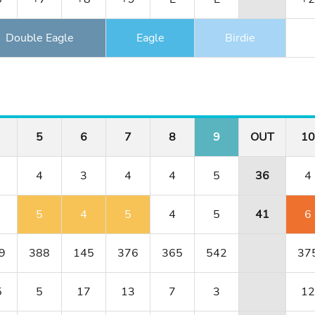
Double Eagle
Eagle
Birdie
5
6
7
8
9
OUT
10
4
3
4
4
5
36
4
5
4
5
4
5
41
6
9
388
145
376
365
542
37
5
5
17
13
7
3
12