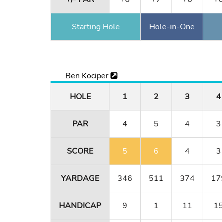
Starting Hole
Hole-in-One
Ben Kociper
HOLE
1
2
3
4
PAR
4
5
4
3
SCORE
5
6
4
3
YARDAGE
346
511
374
17
HANDICAP
9
1
11
1