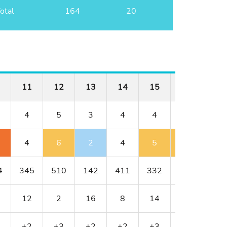
otal
164
20
11
12
13
14
15
16
17
4
5
3
4
4
4
3
4
6
2
4
5
5
5
4
345
510
142
411
332
400
138
12
2
16
8
14
4
18
+2
+3
+2
+2
+3
+4
+6