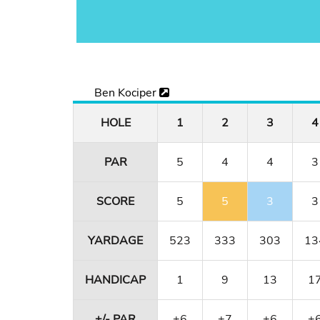
Ben Kociper
HOLE
1
2
3
4
PAR
5
4
4
3
SCORE
5
5
3
3
YARDAGE
523
333
303
13
HANDICAP
1
9
13
1
+/- PAR
+6
+7
+6
+