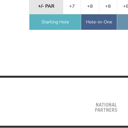
+/- PAR
+7
+8
+8
+
Starting Hole
Hole-in-One
NATIONAL
PARTNERS