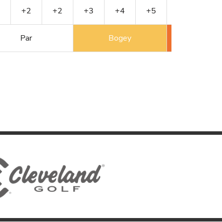
+2
+2
+3
+4
+5
+6
+6
Par
Bogey
Double 