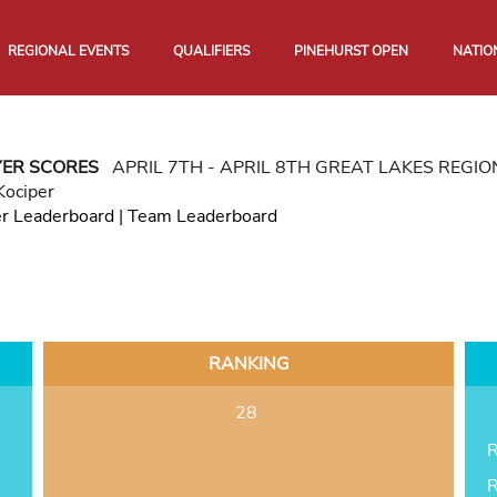
REGIONAL EVENTS
QUALIFIERS
PINEHURST OPEN
NATIO
YER SCORES
APRIL 7TH - APRIL 8TH GREAT LAKES REG
Kociper
er Leaderboard
|
Team Leaderboard
RANKING
28
R
R