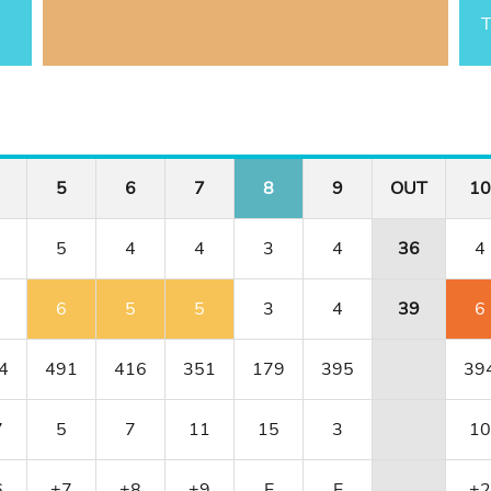
T
5
6
7
8
9
OUT
10
5
4
4
3
4
36
4
6
5
5
3
4
39
6
4
491
416
351
179
395
39
7
5
7
11
15
3
10
6
+7
+8
+9
E
E
+2