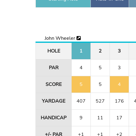
John Wheeler
HOLE
1
2
3
PAR
4
5
3
SCORE
5
5
4
YARDAGE
407
527
176
HANDICAP
9
11
17
+/- PAR
+1
+1
+2