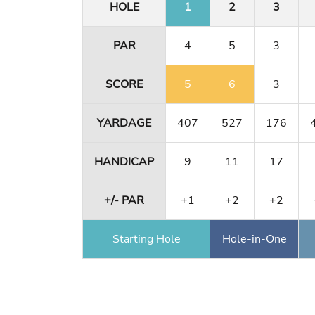
HOLE
1
2
3
PAR
4
5
3
SCORE
5
6
3
YARDAGE
407
527
176
HANDICAP
9
11
17
+/- PAR
+1
+2
+2
Starting Hole
Hole-in-One