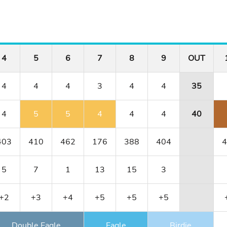
4
5
6
7
8
9
OUT
4
4
4
3
4
4
35
4
5
5
4
4
4
40
403
410
462
176
388
404
4
5
7
1
13
15
3
+2
+3
+4
+5
+5
+5
Double Eagle
Eagle
Birdie