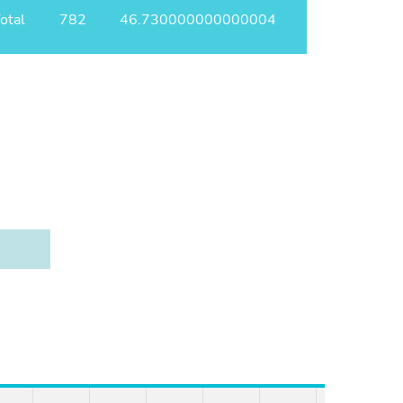
otal
782
46.730000000000004