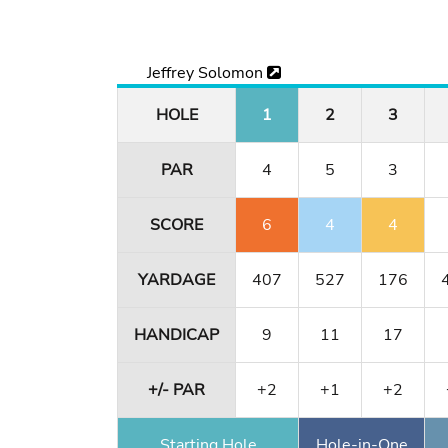
Jeffrey Solomon
HOLE
1
2
3
PAR
4
5
3
SCORE
6
4
4
YARDAGE
407
527
176
HANDICAP
9
11
17
+/- PAR
+2
+1
+2
Starting Hole
Hole-in-One