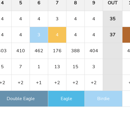
4
5
6
7
8
9
OUT
4
4
4
3
4
4
35
4
4
3
4
4
4
37
403
410
462
176
388
404
4
5
7
1
13
15
3
+2
+2
+1
+2
+2
+2
Double Eagle
Eagle
Birdie