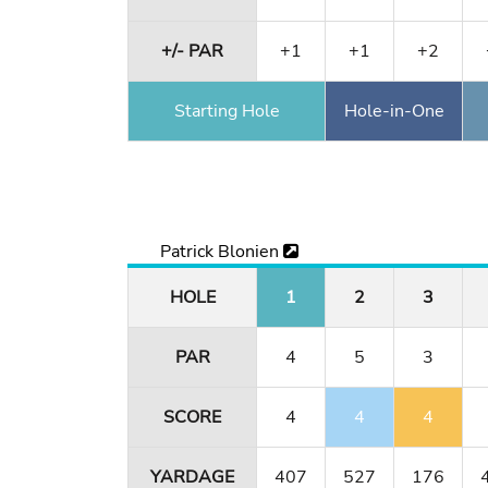
+/- PAR
+1
+1
+2
Starting Hole
Hole-in-One
Patrick Blonien
HOLE
1
2
3
PAR
4
5
3
SCORE
4
4
4
YARDAGE
407
527
176