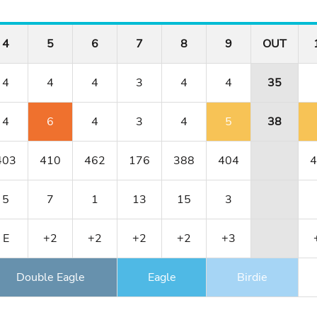
4
5
6
7
8
9
OUT
4
4
4
3
4
4
35
4
6
4
3
4
5
38
403
410
462
176
388
404
4
5
7
1
13
15
3
E
+2
+2
+2
+2
+3
Double Eagle
Eagle
Birdie