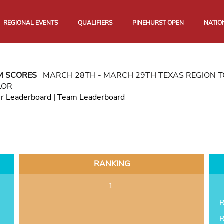
REGIONAL EVENTS
QUALIFIERS
PINEHURST OPEN
NATIO
M SCORES
MARCH 28TH - MARCH 29TH TEXAS REGION 
LOR
er Leaderboard
|
Team Leaderboard
RANKING
1
R
R