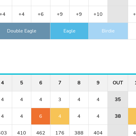
+4
+4
+6
+9
+9
+10
+
Double Eagle
Eagle
Birdie
4
5
6
7
8
9
OUT
4
4
4
3
4
4
35
4
4
6
4
4
4
38
403
410
462
176
388
404
4