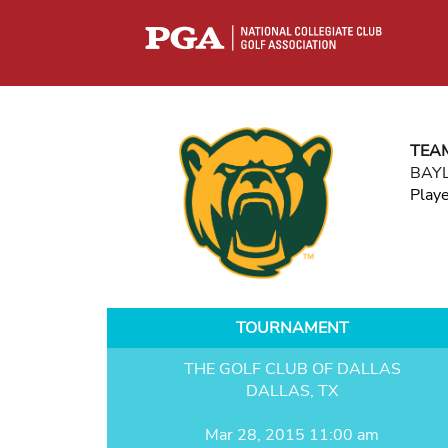
TEA
BAY
Play
TOURNAMENT
THE GOLF CLUB OF DALLAS
DALLAS, TX
Mar 28, 2015 11:00 am