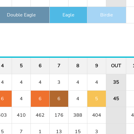
Double Eagle
Eagle
Birdie
4
5
6
7
8
9
OUT
4
4
4
3
4
4
35
6
4
6
6
4
5
45
403
410
462
176
388
404
4
5
7
1
13
15
3