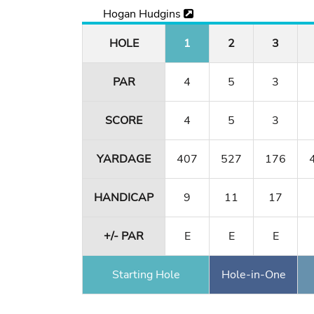
Hogan Hudgins
HOLE
1
2
3
PAR
4
5
3
SCORE
4
5
3
YARDAGE
407
527
176
HANDICAP
9
11
17
+/- PAR
E
E
E
Starting Hole
Hole-in-One