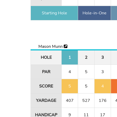
Starting Hole
Hole-in-One
Mason Munn
HOLE
1
2
3
PAR
4
5
3
SCORE
5
5
4
YARDAGE
407
527
176
HANDICAP
9
11
17