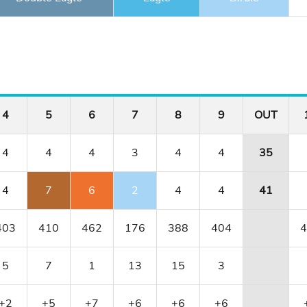
4
5
6
7
8
9
OUT
4
4
4
3
4
4
35
4
7
6
2
4
4
41
403
410
462
176
388
404
4
5
7
1
13
15
3
+2
+5
+7
+6
+6
+6